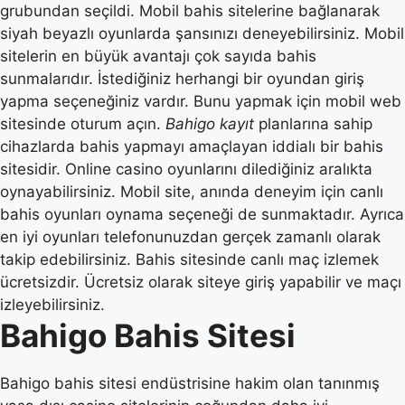
grubundan seçildi. Mobil bahis sitelerine bağlanarak
siyah beyazlı oyunlarda şansınızı deneyebilirsiniz. Mobil
sitelerin en büyük avantajı çok sayıda bahis
sunmalarıdır. İstediğiniz herhangi bir oyundan giriş
yapma seçeneğiniz vardır. Bunu yapmak için mobil web
sitesinde oturum açın.
Bahigo kayıt
planlarına sahip
cihazlarda bahis yapmayı amaçlayan iddialı bir bahis
sitesidir. Online casino oyunlarını dilediğiniz aralıkta
oynayabilirsiniz. Mobil site, anında deneyim için canlı
bahis oyunları oynama seçeneği de sunmaktadır. Ayrıca
en iyi oyunları telefonunuzdan gerçek zamanlı olarak
takip edebilirsiniz. Bahis sitesinde canlı maç izlemek
ücretsizdir. Ücretsiz olarak siteye giriş yapabilir ve maçı
izleyebilirsiniz.
Bahigo Bahis Sitesi
Bahigo bahis sitesi endüstrisine hakim olan tanınmış