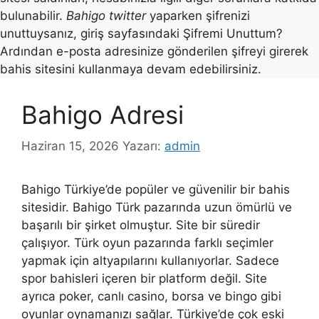
bulunabilir.
Bahigo twitter
yaparken şifrenizi
unuttuysanız, giriş sayfasındaki Şifremi Unuttum?
Ardından e-posta adresinize gönderilen şifreyi girerek
bahis sitesini kullanmaya devam edebilirsiniz.
Bahigo Adresi
Haziran 15, 2026
Yazarı:
admin
Bahigo Türkiye’de popüler ve güvenilir bir bahis
sitesidir. Bahigo Türk pazarında uzun ömürlü ve
başarılı bir şirket olmuştur. Site bir süredir
çalışıyor. Türk oyun pazarında farklı seçimler
yapmak için altyapılarını kullanıyorlar. Sadece
spor bahisleri içeren bir platform değil. Site
ayrıca poker, canlı casino, borsa ve bingo gibi
oyunlar oynamanızı sağlar. Türkiye’de çok eski