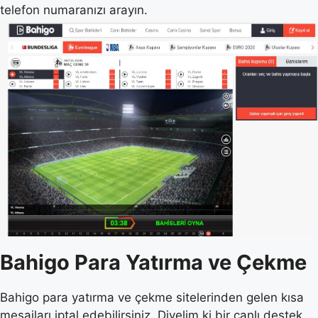
telefon numaranızı arayın.
Bahigo Para Yatırma ve Çekme
Bahigo para yatırma ve çekme sitelerinden gelen kısa
mesajları iptal edebilirsiniz. Diyelim ki bir canlı destek