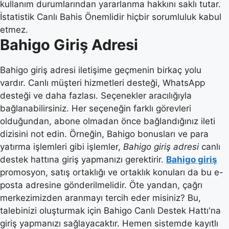
kullanım durumlarından yararlanma hakkını saklı tutar.
İstatistik Canlı Bahis Önemlidir hiçbir sorumluluk kabul
etmez.
Bahigo Giriş Adresi
Bahigo giriş adresi iletişime geçmenin birkaç yolu
vardır. Canlı müşteri hizmetleri desteği, WhatsApp
desteği ve daha fazlası. Seçenekler aracılığıyla
bağlanabilirsiniz. Her seçeneğin farklı görevleri
olduğundan, abone olmadan önce bağlandığınız ileti
dizisini not edin. Örneğin, Bahigo bonusları ve para
yatırma işlemleri gibi işlemler,
Bahigo giriş adresi
canlı
destek hattına giriş yapmanızı gerektirir.
Bahigo giriş
promosyon, satış ortaklığı ve ortaklık konuları da bu e-
posta adresine gönderilmelidir. Öte yandan, çağrı
merkezimizden aranmayı tercih eder misiniz? Bu,
talebinizi oluşturmak için Bahigo Canlı Destek Hattı'na
giriş yapmanızı sağlayacaktır. Hemen sistemde kayıtlı