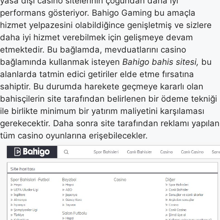
yasa dışı casino sitelerinin çoğundan daha iyi
performans gösteriyor. Bahigo Gaming bu amaçla
hizmet yelpazesini olabildiğince genişletmiş ve sizlere
daha iyi hizmet verebilmek için gelişmeye devam
etmektedir. Bu bağlamda, mevduatlarını casino
bağlamında kullanmak isteyen
Bahigo bahis sitesi,
bu
alanlarda tatmin edici getiriler elde etme fırsatına
sahiptir. Bu durumda harekete geçmeye kararlı olan
bahisçilerin site tarafından belirlenen bir ödeme tekniği
ile birlikte minimum bir yatırım maliyetini karşılaması
gerekecektir. Daha sonra site tarafından reklamı yapılan
tüm casino oyunlarına erişebilecekler.