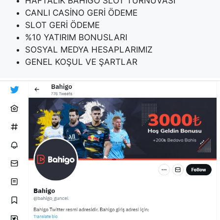
HAFTALIK BAHİGO SLOT TURNUVASI
CANLI CASİNO GERİ ÖDEME
SLOT GERİ ÖDEME
%10 YATIRIM BONUSLARI
SOSYAL MEDYA HESAPLARIMIZ
GENEL KOŞUL VE ŞARTLAR