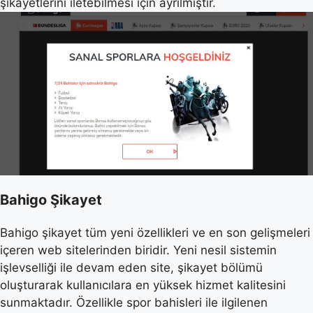
şikayetlerini iletebilmesi için ayrılmıştır.
Bahigo Şikayet
Bahigo şikayet tüm yeni özellikleri ve en son gelişmeleri
içeren web sitelerinden biridir. Yeni nesil sistemin
işlevselliği ile devam eden site, şikayet bölümü
oluşturarak kullanıcılara en yüksek hizmet kalitesini
sunmaktadır. Özellikle spor bahisleri ile ilgilenen