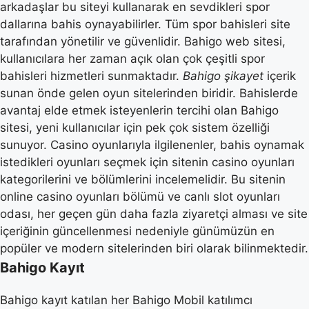
arkadaşlar bu siteyi kullanarak en sevdikleri spor
dallarına bahis oynayabilirler. Tüm spor bahisleri site
tarafından yönetilir ve güvenlidir. Bahigo web sitesi,
kullanıcılara her zaman açık olan çok çeşitli spor
bahisleri hizmetleri sunmaktadır.
Bahigo şikayet
içerik
sunan önde gelen oyun sitelerinden biridir. Bahislerde
avantaj elde etmek isteyenlerin tercihi olan Bahigo
sitesi, yeni kullanıcılar için pek çok sistem özelliği
sunuyor. Casino oyunlarıyla ilgilenenler, bahis oynamak
istedikleri oyunları seçmek için sitenin casino oyunları
kategorilerini ve bölümlerini incelemelidir. Bu sitenin
online casino oyunları bölümü ve canlı slot oyunları
odası, her geçen gün daha fazla ziyaretçi alması ve site
içeriğinin güncellenmesi nedeniyle günümüzün en
popüler ve modern sitelerinden biri olarak bilinmektedir.
Bahigo Kayıt
Bahigo kayıt katılan her Bahigo Mobil katılımcı