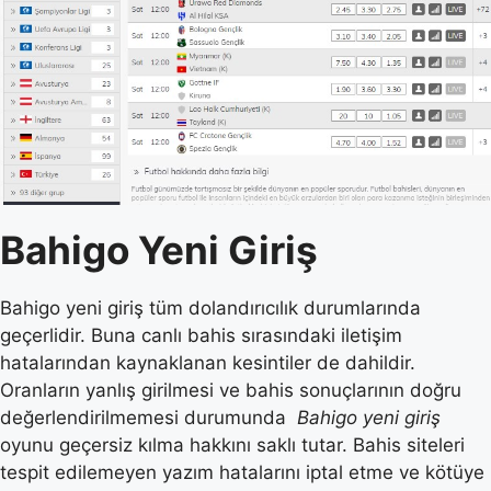
Bahigo Yeni Giriş
Bahigo yeni giriş tüm dolandırıcılık durumlarında
geçerlidir. Buna canlı bahis sırasındaki iletişim
hatalarından kaynaklanan kesintiler de dahildir.
Oranların yanlış girilmesi ve bahis sonuçlarının doğru
değerlendirilmemesi durumunda
Bahigo yeni giriş
oyunu geçersiz kılma hakkını saklı tutar. Bahis siteleri
tespit edilemeyen yazım hatalarını iptal etme ve kötüye