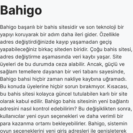
Bahigo
Bahigo başarılı bir bahis sitesidir ve son teknoloji bir
yapıyı koruyarak bir adım daha ileri gider. Özellikle
adres değiştirdiğinizde kayıp yaşamadan geçiş
yapabileceğiniz birkaç siteden biridir. Çoğu bahis sitesi,
adres değiştirme aşamasında veri kaybı yaşar. Site
üyeleri de bu durumda ceza alabilir. Ancak, güçlü ve
sağlam temellere dayanan bir veri tabanı sayesinde,
Bahigo bahsi hiçbir zaman nakliye kaybına uğramadı.
Bu konuda üyelerine hiçbir sorun bırakmıyor. Kısacası,
bu bahis sitesi kolayca güncel tutulabilen karlı bir site
olarak kabul edilir. Bahigo bahis sitesinin yeni bağlantı
adresini nasıl kontrol edebilirim? Bu değişiklikten sonra,
kullanıcılar yeni oyun seçenekleri ve daha verimli bir
para kazanma ortamı bekleyebilirler. Bahigo, sistemin
oyun seçeneklerini yeni giriş adresleri ile genişleterek