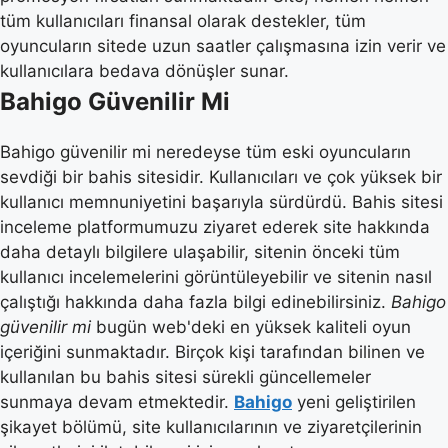
tüm kullanıcıları finansal olarak destekler, tüm
oyuncuların sitede uzun saatler çalışmasına izin verir ve
kullanıcılara bedava dönüşler sunar.
Bahigo Güvenilir Mi
Bahigo güvenilir mi neredeyse tüm eski oyuncuların
sevdiği bir bahis sitesidir. Kullanıcıları ve çok yüksek bir
kullanıcı memnuniyetini başarıyla sürdürdü. Bahis sitesi
inceleme platformumuzu ziyaret ederek site hakkında
daha detaylı bilgilere ulaşabilir, sitenin önceki tüm
kullanıcı incelemelerini görüntüleyebilir ve sitenin nasıl
çalıştığı hakkında daha fazla bilgi edinebilirsiniz.
Bahigo
güvenilir mi
bugün web'deki en yüksek kaliteli oyun
içeriğini sunmaktadır. Birçok kişi tarafından bilinen ve
kullanılan bu bahis sitesi sürekli güncellemeler
sunmaya devam etmektedir.
Bahigo
yeni geliştirilen
şikayet bölümü, site kullanıcılarının ve ziyaretçilerinin