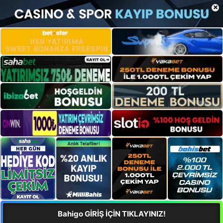
×
Bahigo GİRİŞ İÇİN TIKLAYINIZ!