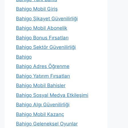
Bahigo Mobil Giriş
Bahigo Şikayet Güvenilirliği
Bahigo Mobil Abonelik
Bahigo Bonus Fırsatları
Bahigo Sektör Güvenilirliği
Bahigo
Bahigo Adres Öğrenme
Bahigo Yatırım Fırsatları
Bahigo Mobil Bahisler
Bahigo Sosyal Medya Etkileşimi
Bahigo Algı Güvenilirliği
Bahigo Mobil Kazanç
Bahigo Geleneksel Oyunlar