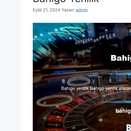
Eylül 21, 2024
Yazarı:
admin