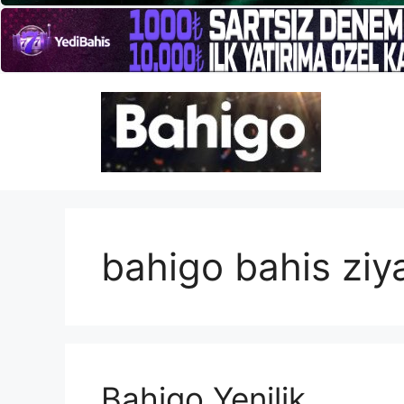
İçeriğe
atla
bahigo bahis ziy
Bahigo Yenilik