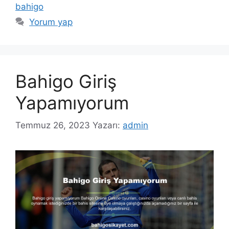
bahigo
Yorum yap
Bahigo Giriş
Yapamıyorum
Temmuz 26, 2023
Yazarı:
admin