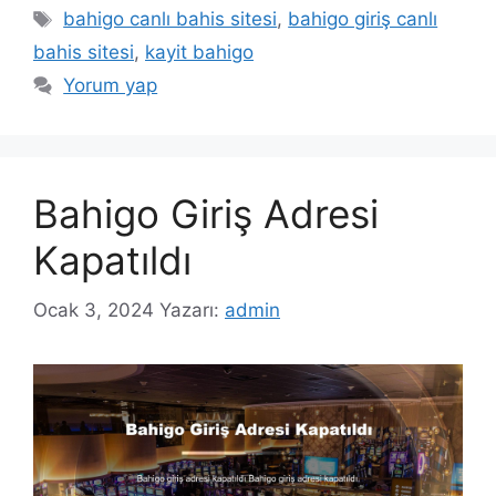
Etiketler
bahigo canlı bahis sitesi
,
bahigo giriş canlı
bahis sitesi
,
kayit bahigo
Yorum yap
Bahigo Giriş Adresi
Kapatıldı
Ocak 3, 2024
Yazarı:
admin