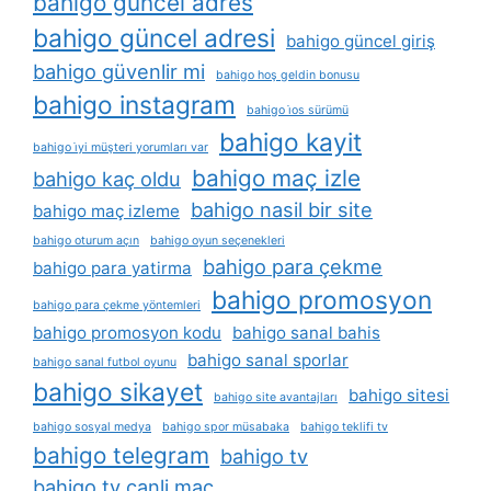
bahigo güncel adres
bahigo güncel adresi
bahigo güncel giriş
bahigo güvenlir mi
bahigo hoş geldin bonusu
bahigo instagram
bahigo i̇os sürümü
bahigo kayit
bahigo i̇yi müşteri yorumları var
bahigo maç izle
bahigo kaç oldu
bahigo nasil bir site
bahigo maç izleme
bahigo oturum açın
bahigo oyun seçenekleri
bahigo para çekme
bahigo para yatirma
bahigo promosyon
bahigo para çekme yöntemleri
bahigo promosyon kodu
bahigo sanal bahis
bahigo sanal sporlar
bahigo sanal futbol oyunu
bahigo sikayet
bahigo sitesi
bahigo site avantajları
bahigo sosyal medya
bahigo spor müsabaka
bahigo teklifi tv
bahigo telegram
bahigo tv
bahigo tv canli maç