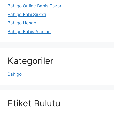
Bahigo Online Bahis Pazarı
Bahigo Bahi Şirketi
Bahigo Hesap
Bahigo Bahis Alanları
Kategoriler
Bahigo
Etiket Bulutu