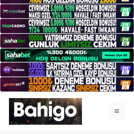
İçeriğe
atla
Menü