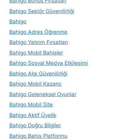
Bahigo Bonus Fırsatları
Bahigo Sektör Güvenilirliği
Bahigo
Bahigo Adres Öğrenme
Bahigo Yatırım Fırsatları
Bahigo Mobil Bahisler
Bahigo Sosyal Medya Etkileşimi
Bahigo Algı Güvenilirliği
Bahigo Mobil Kazanç
Bahigo Geleneksel Oyunlar
Bahigo Mobil Site
Bahigo Aktif Üyelik
Bahigo Doğru Bilgiler
Bahigo Bahis Platformu