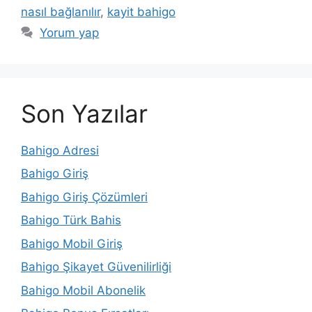
nasıl bağlanılır
,
kayit bahigo
Yorum yap
Son Yazılar
Bahigo Adresi
Bahigo Giriş
Bahigo Giriş Çözümleri
Bahigo Türk Bahis
Bahigo Mobil Giriş
Bahigo Şikayet Güvenilirliği
Bahigo Mobil Abonelik