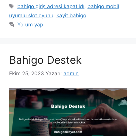
Etiketler
bahigo giriş adresi kapatıldı
,
bahigo mobil
uyumlu slot oyunu
,
kayit bahigo
Yorum yap
Bahigo Destek
Ekim 25, 2023
Yazarı:
admin