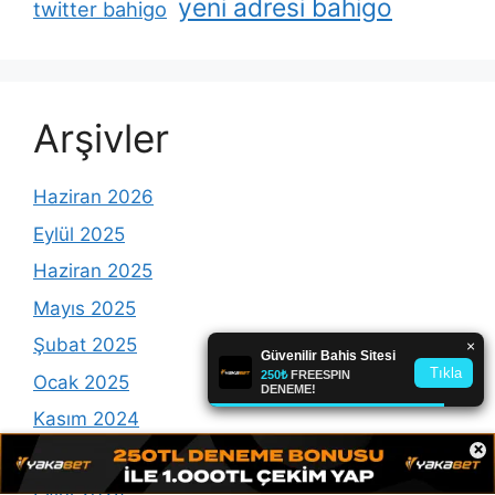
yeni adresi bahigo
twitter bahigo
Arşivler
Haziran 2026
Eylül 2025
Haziran 2025
Mayıs 2025
Şubat 2025
Ocak 2025
Kasım 2024
×
Ekim 2024
Eylül 2024