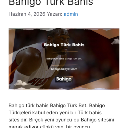
Bahigo Türk Bahis
Haziran 4, 2026
Yazarı:
admin
Bahigo türk bahis Bahigo Türk Bet. Bahigo
Türkçeleri kabul eden yeni bir Türk bahis
sitesidir. Birçok yeni oyuncu bu Bahigo sitesini
merak ediyor çünkü yeni bir oyuncu.