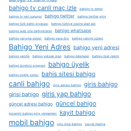
bahigo tv canli maç izle
bahigo tv demo
bahigo twitter
bahigo tv veri sunuyor
bahigo twitter giriş
bahigo türk bahis piyasası
bahigo türkiye casino alan adı
bahigo whatsapp
bahigo web site değişiklikler
bahigo yarışma süresi
bahigo yasa dışı
bahigo yatırım süreci
Bahigo Yeni Adres
bahigo yeni adresi
bahigo yenilik
bahigo yüksek oran
bahigo ödemeler
bahigo özel çekim
bahigo üyelik
bahigo ücretsiz program
bahis sitesi bahigo
bahigo üyelik süreci
canli bahigo
giris bahigo
giris adresi bahigo
giris yap bahigo
girisi bahigo
güncel bahigo
güncel adresi bahigo
kayit bahigo
güvenilir bahigo giriş yöntemleri
mobil bahigo
sms i̇ptal bahigo
sosyal medya