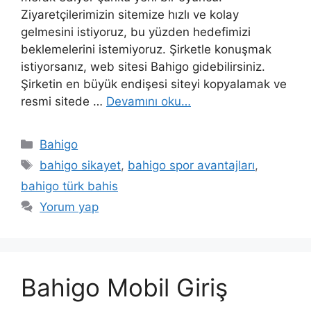
Ziyaretçilerimizin sitemize hızlı ve kolay
gelmesini istiyoruz, bu yüzden hedefimizi
beklemelerini istemiyoruz. Şirketle konuşmak
istiyorsanız, web sitesi Bahigo gidebilirsiniz.
Şirketin en büyük endişesi siteyi kopyalamak ve
resmi sitede …
Devamını oku…
Kategoriler
Bahigo
Etiketler
bahigo sikayet
,
bahigo spor avantajları
,
bahigo türk bahis
Yorum yap
Bahigo Mobil Giriş