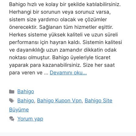
Bahigo hızlı ve kolay bir şekilde katılabilirsiniz.
Herhangi bir sorunun veya sorunuz varsa,
sistem size yardımcı olacak ve çözümler
önerecektir. Sağlanan tüm hizmetler eşittir.
Herkes sisteme yüksek kaliteli ve uzun süreli
performansı için hayran kaldı. Sistemin kalitesi
ve dayanıklılığı uzun zamandır dikkatin odak
noktası olmuştur. Bahigo üyeleriyle ticaret
yaparak para kazanabilirsiniz. Size her saat
para veren ve …
Devamını oku…
Kategoriler
Bahigo
Etiketler
Bahigo
,
Bahigo Kupon Vpn
,
Bahigo Site
Büyüme
Yorum yap