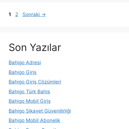
Sayfa
Sayfa
1
2
Sonraki
→
Son Yazılar
Bahigo Adresi
Bahigo Giriş
Bahigo Giriş Çözümleri
Bahigo Türk Bahis
Bahigo Mobil Giriş
Bahigo Şikayet Güvenilirliği
Bahigo Mobil Abonelik