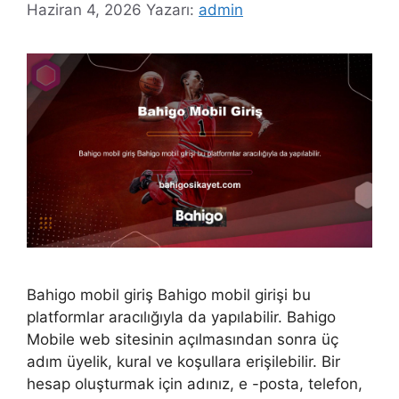
Haziran 4, 2026
Yazarı:
admin
Bahigo mobil giriş Bahigo mobil girişi bu
platformlar aracılığıyla da yapılabilir. Bahigo
Mobile web sitesinin açılmasından sonra üç
adım üyelik, kural ve koşullara erişilebilir. Bir
hesap oluşturmak için adınız, e -posta, telefon,