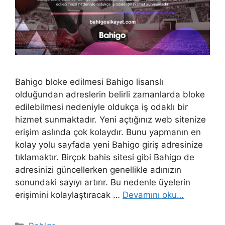
Bahigo bloke edilmesi Bahigo lisanslı
olduğundan adreslerin belirli zamanlarda bloke
edilebilmesi nedeniyle oldukça iş odaklı bir
hizmet sunmaktadır. Yeni açtığınız web sitenize
erişim aslında çok kolaydır. Bunu yapmanın en
kolay yolu sayfada yeni Bahigo giriş adresinize
tıklamaktır. Birçok bahis sitesi gibi Bahigo de
adresinizi güncellerken genellikle adınızın
sonundaki sayıyı artırır. Bu nedenle üyelerin
erişimini kolaylaştıracak …
Devamını oku…
Kategoriler