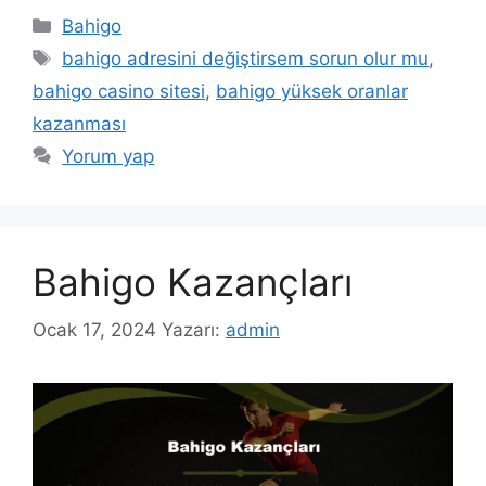
Kategoriler
Bahigo
Etiketler
bahigo adresini değiştirsem sorun olur mu
,
bahigo casino sitesi
,
bahigo yüksek oranlar
kazanması
Yorum yap
Bahigo Kazançları
Ocak 17, 2024
Yazarı:
admin