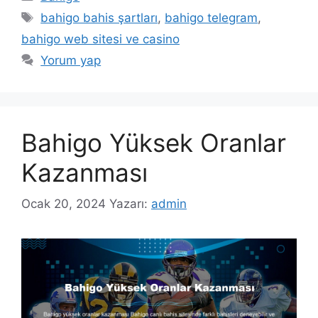
Etiketler
bahigo bahis şartları
,
bahigo telegram
,
bahigo web sitesi ve casino
Yorum yap
Bahigo Yüksek Oranlar
Kazanması
Ocak 20, 2024
Yazarı:
admin