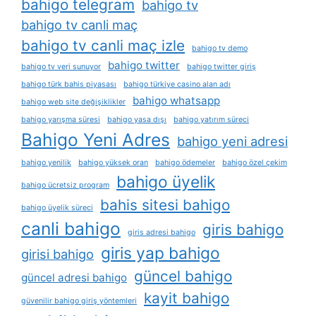
bahigo telegram
bahigo tv
bahigo tv canli maç
bahigo tv canli maç izle
bahigo tv demo
bahigo twitter
bahigo tv veri sunuyor
bahigo twitter giriş
bahigo türk bahis piyasası
bahigo türkiye casino alan adı
bahigo whatsapp
bahigo web site değişiklikler
bahigo yarışma süresi
bahigo yasa dışı
bahigo yatırım süreci
Bahigo Yeni Adres
bahigo yeni adresi
bahigo yenilik
bahigo yüksek oran
bahigo ödemeler
bahigo özel çekim
bahigo üyelik
bahigo ücretsiz program
bahis sitesi bahigo
bahigo üyelik süreci
canli bahigo
giris bahigo
giris adresi bahigo
giris yap bahigo
girisi bahigo
güncel bahigo
güncel adresi bahigo
kayit bahigo
güvenilir bahigo giriş yöntemleri