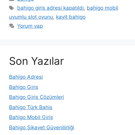
Etiketler
bahigo giriş adresi kapatıldı
,
bahigo mobil
uyumlu slot oyunu
,
kayit bahigo
Yorum yap
Son Yazılar
Bahigo Adresi
Bahigo Giriş
Bahigo Giriş Çözümleri
Bahigo Türk Bahis
Bahigo Mobil Giriş
Bahigo Şikayet Güvenilirliği