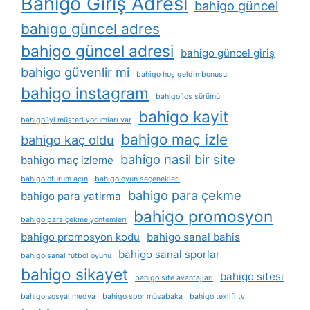
Bahigo Giriş Adresi
bahigo güncel
bahigo güncel adres
bahigo güncel adresi
bahigo güncel giriş
bahigo güvenlir mi
bahigo hoş geldin bonusu
bahigo instagram
bahigo i̇os sürümü
bahigo kayit
bahigo i̇yi müşteri yorumları var
bahigo maç izle
bahigo kaç oldu
bahigo nasil bir site
bahigo maç izleme
bahigo oturum açın
bahigo oyun seçenekleri
bahigo para çekme
bahigo para yatirma
bahigo promosyon
bahigo para çekme yöntemleri
bahigo promosyon kodu
bahigo sanal bahis
bahigo sanal sporlar
bahigo sanal futbol oyunu
bahigo sikayet
bahigo sitesi
bahigo site avantajları
bahigo sosyal medya
bahigo spor müsabaka
bahigo teklifi tv