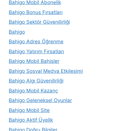
Bahigo Mobil Abonelik
Bahigo Bonus Fırsatları
Bahigo Sektör Güvenilirliği
Bahigo
Bahigo Adres Öğrenme
Bahigo Yatırım Fırsatları
Bahigo Mobil Bahisler
Bahigo Sosyal Medya Etkileşimi
Bahigo Algı Güvenilirliği
Bahigo Mobil Kazanç
Bahigo Geleneksel Oyunlar
Bahigo Mobil Site
Bahigo Aktif Üyelik
Bahigo Doğru Bilgiler