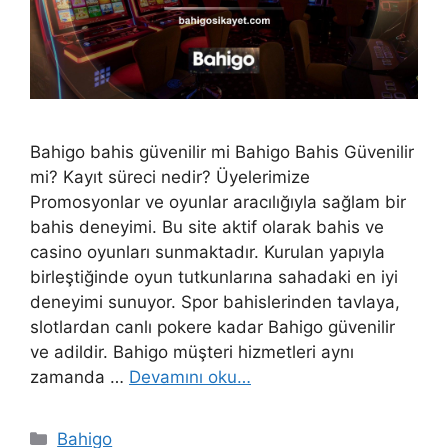
Bahigo bahis güvenilir mi Bahigo Bahis Güvenilir
mi? Kayıt süreci nedir? Üyelerimize
Promosyonlar ve oyunlar aracılığıyla sağlam bir
bahis deneyimi. Bu site aktif olarak bahis ve
casino oyunları sunmaktadır. Kurulan yapıyla
birleştiğinde oyun tutkunlarına sahadaki en iyi
deneyimi sunuyor. Spor bahislerinden tavlaya,
slotlardan canlı pokere kadar Bahigo güvenilir
ve adildir. Bahigo müşteri hizmetleri aynı
zamanda …
Devamını oku…
Kategoriler
Bahigo