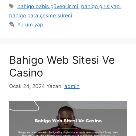
Etiketler
bahigo bahis güvenilir mi
,
bahigo giris yap
,
bahigo para çekme süreci
Yorum yap
Bahigo Web Sitesi Ve
Casino
Ocak 24, 2024
Yazarı:
admin