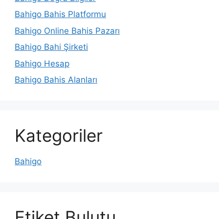
Bahigo Bahis Platformu
Bahigo Online Bahis Pazarı
Bahigo Bahi Şirketi
Bahigo Hesap
Bahigo Bahis Alanları
Kategoriler
Bahigo
Etiket Bulutu