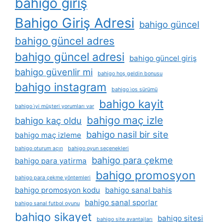
bahigo giriş
Bahigo Giriş Adresi
bahigo güncel
bahigo güncel adres
bahigo güncel adresi
bahigo güncel giriş
bahigo güvenlir mi
bahigo hoş geldin bonusu
bahigo instagram
bahigo i̇os sürümü
bahigo kayit
bahigo i̇yi müşteri yorumları var
bahigo maç izle
bahigo kaç oldu
bahigo nasil bir site
bahigo maç izleme
bahigo oturum açın
bahigo oyun seçenekleri
bahigo para çekme
bahigo para yatirma
bahigo promosyon
bahigo para çekme yöntemleri
bahigo promosyon kodu
bahigo sanal bahis
bahigo sanal sporlar
bahigo sanal futbol oyunu
bahigo sikayet
bahigo sitesi
bahigo site avantajları