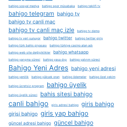
bahigo sosyal medya
bahigo spor müsabaka
bahigo teklifi tv
bahigo telegram
bahigo tv
bahigo tv canli maç
bahigo tv canli maç izle
bahigo tv demo
bahigo twitter
bahigo tv veri sunuyor
bahigo twitter giriş
bahigo türk bahis piyasası
bahigo türkiye casino alan adı
bahigo whatsapp
bahigo web site değişiklikler
bahigo yarışma süresi
bahigo yasa dışı
bahigo yatırım süreci
Bahigo Yeni Adres
bahigo yeni adresi
bahigo yenilik
bahigo yüksek oran
bahigo ödemeler
bahigo özel çekim
bahigo üyelik
bahigo ücretsiz program
bahis sitesi bahigo
bahigo üyelik süreci
canli bahigo
giris bahigo
giris adresi bahigo
giris yap bahigo
girisi bahigo
güncel bahigo
güncel adresi bahigo