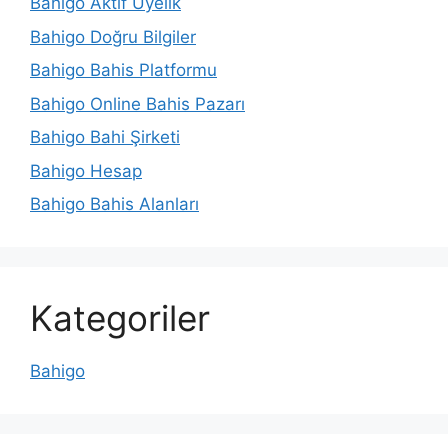
Bahigo Aktif Üyelik
Bahigo Doğru Bilgiler
Bahigo Bahis Platformu
Bahigo Online Bahis Pazarı
Bahigo Bahi Şirketi
Bahigo Hesap
Bahigo Bahis Alanları
Kategoriler
Bahigo