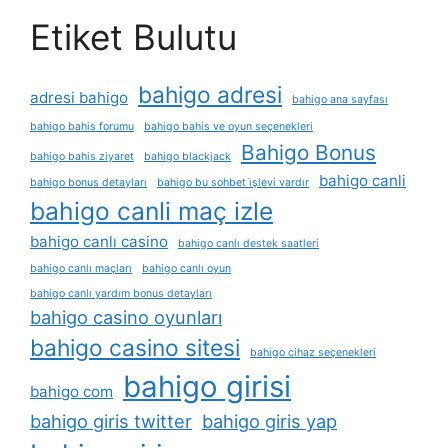
Etiket Bulutu
bahigo adresi
adresi bahigo
bahigo ana sayfası
bahigo bahis forumu
bahigo bahis ve oyun seçenekleri
Bahigo Bonus
bahigo bahis ziyaret
bahigo blackjack
bahigo canli
bahigo bonus detayları
bahigo bu sohbet i̇şlevi vardır
bahigo canli maç izle
bahigo canlı casino
bahigo canlı destek saatleri
bahigo canlı maçları
bahigo canlı oyun
bahigo canlı yardım bonus detayları
bahigo casino oyunları
bahigo casino sitesi
bahigo cihaz seçenekleri
bahigo girisi
bahigo com
bahigo giris twitter
bahigo giris yap