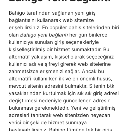
Bahigo tarafından sağlanan yeni giriş
bağlantısını kullanarak web sitemize
erişebilirsiniz. En popüler bahis sitelerinden biri
olan
Bahigo yeni bağlantı
her gün binlerce
kullanıcıya sunulan giriş seçenekleriyle
kişiselleştirilmiş bir hizmet sunmaktadır. Bu
alternatif yaklaşım, kişisel olarak seçeceğiniz
kullanıcı adı ve şifreyi girerek web sitelerine
zahmetsizce erişmenizi sağlar. Ancak bu
alternatifi kullanırken ilk ve en önemli husus,
mevcut sitenin adresini bulmaktır. Sitenin btk
yasaklarından kurtulmak için sık sık giriş adresi
değiştirmesi nedeniyle güncellenen adresin
bulunması gerekmektedir. Yeni ve geliştirilmiş
adresleri tanıtarak web sitenizden heyecan
verici bir şekilde hizmet sunmaya
başlayabilirsiniz. Bahigo tümüne tek bir giriş