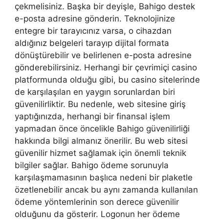
çekmelisiniz. Başka bir deyişle, Bahigo destek
e-posta adresine gönderin. Teknolojinize
entegre bir tarayıcınız varsa, o cihazdan
aldığınız belgeleri tarayıp dijital formata
dönüştürebilir ve belirlenen e-posta adresine
gönderebilirsiniz. Herhangi bir çevrimiçi casino
platformunda olduğu gibi, bu casino sitelerinde
de karşılaşılan en yaygın sorunlardan biri
güvenilirliktir. Bu nedenle, web sitesine giriş
yaptığınızda, herhangi bir finansal işlem
yapmadan önce öncelikle Bahigo güvenilirliği
hakkında bilgi almanız önerilir. Bu web sitesi
güvenilir hizmet sağlamak için önemli teknik
bilgiler sağlar. Bahigo ödeme sorunuyla
karşılaşmamasının başlıca nedeni bir plaketle
özetlenebilir ancak bu aynı zamanda kullanılan
ödeme yöntemlerinin son derece güvenilir
olduğunu da gösterir. Logonun her ödeme