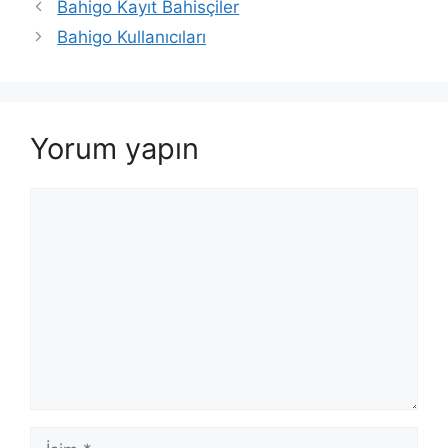
Bahigo Kayıt Bahisçiler
Bahigo Kullanıcıları
Yorum yapın
Yorum
İsim