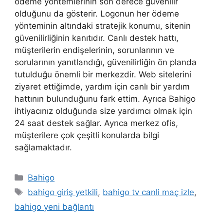
ödeme yöntemlerinin son derece güvenilir
olduğunu da gösterir. Logonun her ödeme
yönteminin altındaki stratejik konumu, sitenin
güvenilirliğinin kanıtıdır. Canlı destek hattı,
müşterilerin endişelerinin, sorunlarının ve
sorularının yanıtlandığı, güvenilirliğin ön planda
tutulduğu önemli bir merkezdir. Web sitelerini
ziyaret ettiğimde, yardım için canlı bir yardım
hattının bulunduğunu fark ettim. Ayrıca Bahigo
ihtiyacınız olduğunda size yardımcı olmak için
24 saat destek sağlar. Ayrıca merkez ofis,
müşterilere çok çeşitli konularda bilgi
sağlamaktadır.
Kategoriler
Bahigo
Etiketler
bahigo giriş yetkili
,
bahigo tv canli maç izle
,
bahigo yeni bağlantı