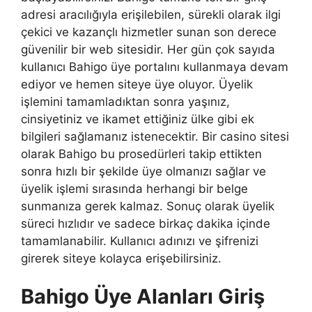
adresi aracılığıyla erişilebilen, sürekli olarak ilgi
çekici ve kazançlı hizmetler sunan son derece
güvenilir bir web sitesidir. Her gün çok sayıda
kullanıcı Bahigo üye portalını kullanmaya devam
ediyor ve hemen siteye üye oluyor. Üyelik
işlemini tamamladıktan sonra yaşınız,
cinsiyetiniz ve ikamet ettiğiniz ülke gibi ek
bilgileri sağlamanız istenecektir. Bir casino sitesi
olarak Bahigo bu prosedürleri takip ettikten
sonra hızlı bir şekilde üye olmanızı sağlar ve
üyelik işlemi sırasında herhangi bir belge
sunmanıza gerek kalmaz. Sonuç olarak üyelik
süreci hızlıdır ve sadece birkaç dakika içinde
tamamlanabilir. Kullanıcı adınızı ve şifrenizi
girerek siteye kolayca erişebilirsiniz.
Bahigo Üye Alanları Giriş