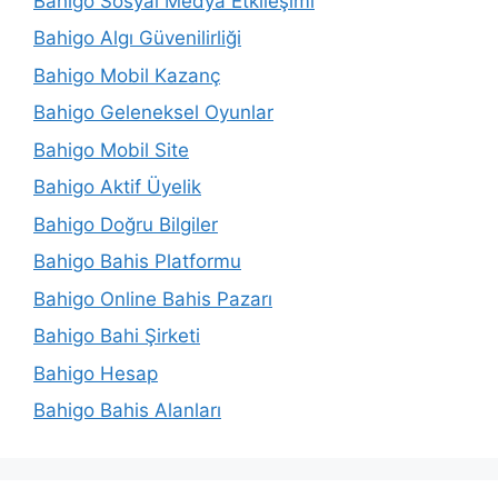
Bahigo Sosyal Medya Etkileşimi
Bahigo Algı Güvenilirliği
Bahigo Mobil Kazanç
Bahigo Geleneksel Oyunlar
Bahigo Mobil Site
Bahigo Aktif Üyelik
Bahigo Doğru Bilgiler
Bahigo Bahis Platformu
Bahigo Online Bahis Pazarı
Bahigo Bahi Şirketi
Bahigo Hesap
Bahigo Bahis Alanları