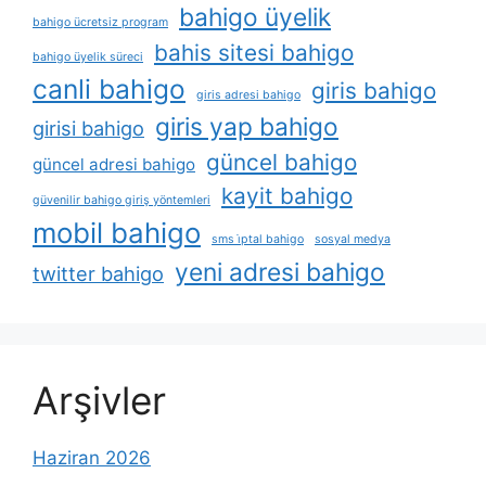
bahigo üyelik
bahigo ücretsiz program
bahis sitesi bahigo
bahigo üyelik süreci
canli bahigo
giris bahigo
giris adresi bahigo
giris yap bahigo
girisi bahigo
güncel bahigo
güncel adresi bahigo
kayit bahigo
güvenilir bahigo giriş yöntemleri
mobil bahigo
sms i̇ptal bahigo
sosyal medya
yeni adresi bahigo
twitter bahigo
Arşivler
Haziran 2026