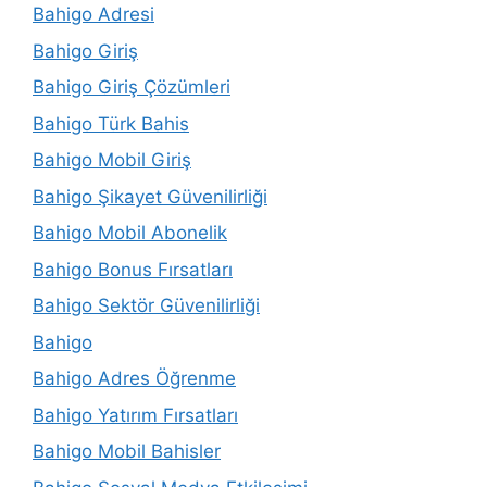
Bahigo Adresi
Bahigo Giriş
Bahigo Giriş Çözümleri
Bahigo Türk Bahis
Bahigo Mobil Giriş
Bahigo Şikayet Güvenilirliği
Bahigo Mobil Abonelik
Bahigo Bonus Fırsatları
Bahigo Sektör Güvenilirliği
Bahigo
Bahigo Adres Öğrenme
Bahigo Yatırım Fırsatları
Bahigo Mobil Bahisler