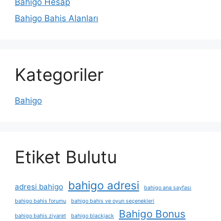
Bahigo Hesap
Bahigo Bahis Alanları
Kategoriler
Bahigo
Etiket Bulutu
bahigo adresi
adresi bahigo
bahigo ana sayfası
bahigo bahis forumu
bahigo bahis ve oyun seçenekleri
Bahigo Bonus
bahigo bahis ziyaret
bahigo blackjack