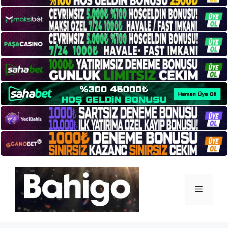
İçeriğe
atla
Menü