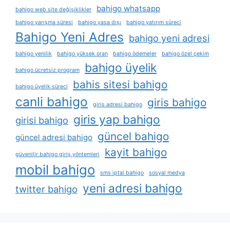
bahigo whatsapp
bahigo web site değişiklikler
bahigo yarışma süresi
bahigo yasa dışı
bahigo yatırım süreci
Bahigo Yeni Adres
bahigo yeni adresi
bahigo yenilik
bahigo yüksek oran
bahigo ödemeler
bahigo özel çekim
bahigo üyelik
bahigo ücretsiz program
bahis sitesi bahigo
bahigo üyelik süreci
canli bahigo
giris bahigo
giris adresi bahigo
giris yap bahigo
girisi bahigo
güncel bahigo
güncel adresi bahigo
kayit bahigo
güvenilir bahigo giriş yöntemleri
mobil bahigo
sms i̇ptal bahigo
sosyal medya
yeni adresi bahigo
twitter bahigo