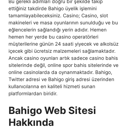
Bu gerekli adımları doğru bir şekilde takip
ettiğiniz takdirde Bahigo üyelik işlemini
tamamlayabileceksiniz. Casino; Casino, slot
makineleri ve masa oyunlarının sunulduğu ve bu
eğlencelerin sağlandığı yerin adıdır. Hemen
hemen her yerde bu casino operatörleri
müşterilerine günün 24 saati yiyecek ve alkolsüz
içecek gibi ücretsiz malzemeleri sağlamaktadır.
Ancak casino oyunları artık sadece casino bahis
sitelerinde değil, online spor bahis sitelerinde ve
online casinolarda da oynanmaktadır. Bahigo,
Twitter adresi ve Bahigo giriş adresi üzerinden
kullanıcılarına en kaliteli hizmeti sunan
platformlardan biridir.
Bahigo Web Sitesi
Hakkında