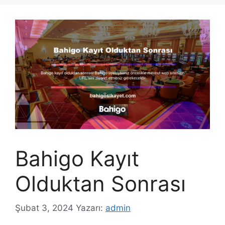
Bahigo Kayıt
Olduktan Sonrası
Şubat 3, 2024
Yazarı:
admin