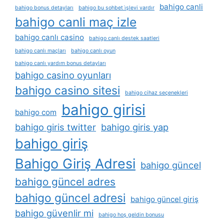
bahigo canli
bahigo bonus detayları
bahigo bu sohbet i̇şlevi vardır
bahigo canli maç izle
bahigo canlı casino
bahigo canlı destek saatleri
bahigo canlı maçları
bahigo canlı oyun
bahigo canlı yardım bonus detayları
bahigo casino oyunları
bahigo casino sitesi
bahigo cihaz seçenekleri
bahigo girisi
bahigo com
bahigo giris twitter
bahigo giris yap
bahigo giriş
Bahigo Giriş Adresi
bahigo güncel
bahigo güncel adres
bahigo güncel adresi
bahigo güncel giriş
bahigo güvenlir mi
bahigo hoş geldin bonusu