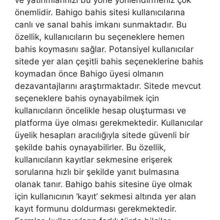
ve yatırımlarınızı bu yöne yönlendirmeniz çok
önemlidir. Bahigo bahis sitesi kullanıcılarına
canlı ve sanal bahis imkanı sunmaktadır. Bu
özellik, kullanıcıların bu seçeneklere hemen
bahis koymasını sağlar. Potansiyel kullanıcılar
sitede yer alan çeşitli bahis seçeneklerine bahis
koymadan önce Bahigo üyesi olmanın
dezavantajlarını araştırmaktadır. Sitede mevcut
seçeneklere bahis oynayabilmek için
kullanıcıların öncelikle hesap oluşturması ve
platforma üye olması gerekmektedir. Kullanıcılar
üyelik hesapları aracılığıyla sitede güvenli bir
şekilde bahis oynayabilirler. Bu özellik,
kullanıcıların kayıtlar sekmesine erişerek
sorularına hızlı bir şekilde yanıt bulmasına
olanak tanır. Bahigo bahis sitesine üye olmak
için kullanıcının ‘kayıt’ sekmesi altında yer alan
kayıt formunu doldurması gerekmektedir.