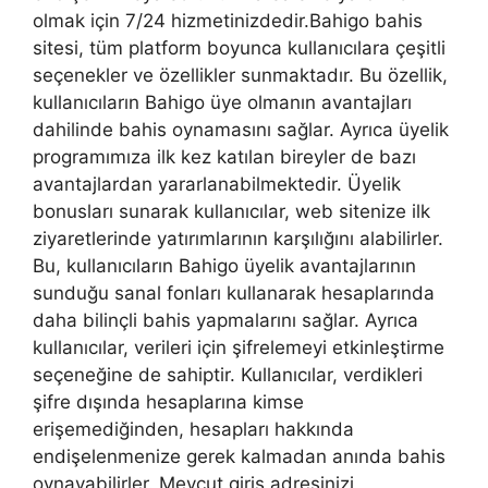
olmak için 7/24 hizmetinizdedir.Bahigo bahis
sitesi, tüm platform boyunca kullanıcılara çeşitli
seçenekler ve özellikler sunmaktadır. Bu özellik,
kullanıcıların Bahigo üye olmanın avantajları
dahilinde bahis oynamasını sağlar. Ayrıca üyelik
programımıza ilk kez katılan bireyler de bazı
avantajlardan yararlanabilmektedir. Üyelik
bonusları sunarak kullanıcılar, web sitenize ilk
ziyaretlerinde yatırımlarının karşılığını alabilirler.
Bu, kullanıcıların Bahigo üyelik avantajlarının
sunduğu sanal fonları kullanarak hesaplarında
daha bilinçli bahis yapmalarını sağlar. Ayrıca
kullanıcılar, verileri için şifrelemeyi etkinleştirme
seçeneğine de sahiptir. Kullanıcılar, verdikleri
şifre dışında hesaplarına kimse
erişemediğinden, hesapları hakkında
endişelenmenize gerek kalmadan anında bahis
oynayabilirler. Mevcut giriş adresinizi