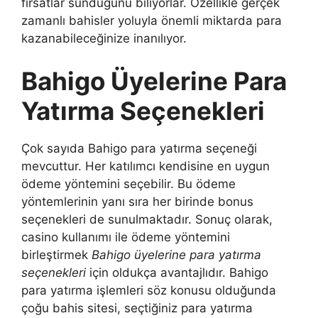
fırsatlar sunduğunu biliyorlar. Özellikle gerçek
zamanlı bahisler yoluyla önemli miktarda para
kazanabileceğinize inanılıyor.
Bahigo Üyelerine Para
Yatırma Seçenekleri
Çok sayıda Bahigo para yatırma seçeneği
mevcuttur. Her katılımcı kendisine en uygun
ödeme yöntemini seçebilir. Bu ödeme
yöntemlerinin yanı sıra her birinde bonus
seçenekleri de sunulmaktadır. Sonuç olarak,
casino kullanımı ile ödeme yöntemini
birleştirmek
Bahigo üyelerine para yatırma
seçenekleri
için oldukça avantajlıdır. Bahigo
para yatırma işlemleri söz konusu olduğunda
çoğu bahis sitesi, seçtiğiniz para yatırma