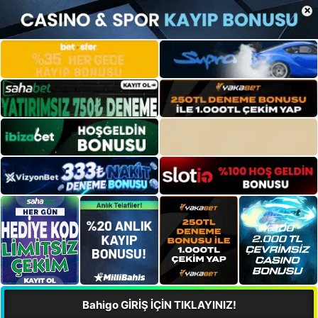
×
Bahigo GİRİŞ İÇİN TIKLAYINIZ!