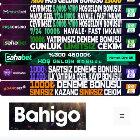
İçeriğe
atla
Menü