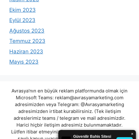
Ekim 2023
Eylül 2023
Ağustos 2023
Temmuz 2023
Haziran 2023
Mayıs 2023
Avrasya'nın en büyük reklam platformunda olmak için
Microsoft Teams:
reklam@avrasyamarketing.com
adresimizden veya Telegram: @Avrasyamarketing
adresimizden irtibat kurabilirsiniz. (Tek iletişim
adreslerimiz teams / telegram ve mail adresimizdir.
Harici hiçbir iletişim adresimiz bulunmamaktadır.
Lütfen itibar etmeyiniz.) Türkiye yasalarına göre 7258
sayılı kanun uyarınca yasa dışı bahis oynamanın