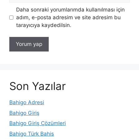
Daha sonraki yorumlarımda kullanılması için
adım, e-posta adresim ve site adresim bu
tarayıcıya kaydedilsin.
Son Yazılar
Bahigo Adresi
Bahigo Giriş
Bahigo Giriş Çözümleri
Bahigo Türk Bahis