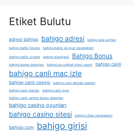
Etiket Bulutu
bahigo adresi
adresi bahigo
bahigo ana sayfası
bahigo bahis forumu
bahigo bahis ve oyun seçenekleri
Bahigo Bonus
bahigo bahis ziyaret
bahigo blackjack
bahigo canli
bahigo bonus detayları
bahigo bu sohbet i̇şlevi vardır
bahigo canli maç izle
bahigo canlı casino
bahigo canlı destek saatleri
bahigo canlı maçları
bahigo canlı oyun
bahigo canlı yardım bonus detayları
bahigo casino oyunları
bahigo casino sitesi
bahigo cihaz seçenekleri
bahigo girisi
bahigo com