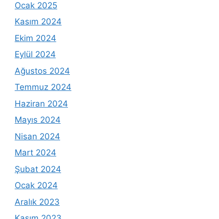
Ocak 2025
Kasım 2024
Ekim 2024
Eylül 2024
Ağustos 2024
Temmuz 2024
Haziran 2024
Mayıs 2024
Nisan 2024
Mart 2024
Şubat 2024
Ocak 2024
Aralık 2023
Kasım 2023