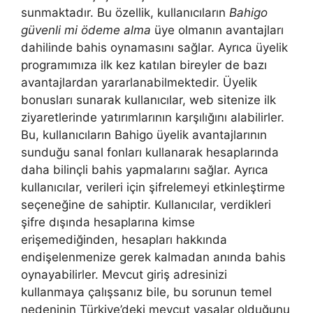
sunmaktadır. Bu özellik, kullanıcıların
Bahigo
güvenli mi ödeme alma
üye olmanın avantajları
dahilinde bahis oynamasını sağlar. Ayrıca üyelik
programımıza ilk kez katılan bireyler de bazı
avantajlardan yararlanabilmektedir. Üyelik
bonusları sunarak kullanıcılar, web sitenize ilk
ziyaretlerinde yatırımlarının karşılığını alabilirler.
Bu, kullanıcıların Bahigo üyelik avantajlarının
sunduğu sanal fonları kullanarak hesaplarında
daha bilinçli bahis yapmalarını sağlar. Ayrıca
kullanıcılar, verileri için şifrelemeyi etkinleştirme
seçeneğine de sahiptir. Kullanıcılar, verdikleri
şifre dışında hesaplarına kimse
erişemediğinden, hesapları hakkında
endişelenmenize gerek kalmadan anında bahis
oynayabilirler. Mevcut giriş adresinizi
kullanmaya çalışsanız bile, bu sorunun temel
nedeninin Türkiye’deki mevcut yasalar olduğunu