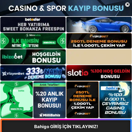
×
Bahigo GİRİŞ İÇİN TIKLAYINIZ!