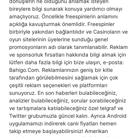
dönüşlerin ne olduğunu anlamak isteyen
bireylere bilgi sunarak konuya yardımcı olmayı
amaçlıyoruz. Öncelikle freespinlerin anlamını
açıklığa kavuşturmak önemlidir. Freespinler
birbiriyle yakından bağlantılıdır ve Casinoların ve
oyun sitelerinin üyelerine sunduğu genel
promosyonların adı olarak tanımlanabilir. Reklam
ve sponsorluk fırsatları hakkında bilgi almak için
lütfen daha fazla bilgi için bize ulaşın, e-posta:
Bahigo.Com. Reklamlarınızın geniş bir kitle
tarafından görülebilmesini sağlamak için çok
çeşitli reklam seçenekleri ve platformları
sunuyoruz. En son haberleri bulabileceğiniz,
analizler bulabileceğiniz, sorular sorabileceğiniz
ve tartışmalara katılabileceğiniz özel telgraf ve
Twitter grubumuzla güncel kalın. Ayrıca Android
uygulamamızı indirerek canlı fiyatları hemen
takip etmeye başlayabilirsiniz! Amerikan