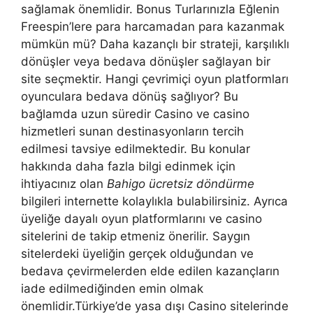
sağlamak önemlidir. Bonus Turlarınızla Eğlenin
Freespin’lere para harcamadan para kazanmak
mümkün mü? Daha kazançlı bir strateji, karşılıklı
dönüşler veya bedava dönüşler sağlayan bir
site seçmektir. Hangi çevrimiçi oyun platformları
oyunculara bedava dönüş sağlıyor? Bu
bağlamda uzun süredir Casino ve casino
hizmetleri sunan destinasyonların tercih
edilmesi tavsiye edilmektedir. Bu konular
hakkında daha fazla bilgi edinmek için
ihtiyacınız olan
Bahigo ücretsiz döndürme
bilgileri internette kolaylıkla bulabilirsiniz. Ayrıca
üyeliğe dayalı oyun platformlarını ve casino
sitelerini de takip etmeniz önerilir. Saygın
sitelerdeki üyeliğin gerçek olduğundan ve
bedava çevirmelerden elde edilen kazançların
iade edilmediğinden emin olmak
önemlidir.Türkiye’de yasa dışı Casino sitelerinde