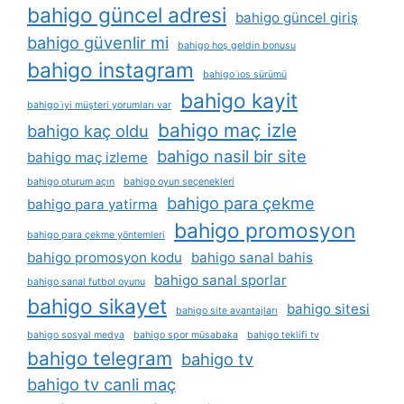
bahigo güncel adresi
bahigo güncel giriş
bahigo güvenlir mi
bahigo hoş geldin bonusu
bahigo instagram
bahigo i̇os sürümü
bahigo kayit
bahigo i̇yi müşteri yorumları var
bahigo maç izle
bahigo kaç oldu
bahigo nasil bir site
bahigo maç izleme
bahigo oturum açın
bahigo oyun seçenekleri
bahigo para çekme
bahigo para yatirma
bahigo promosyon
bahigo para çekme yöntemleri
bahigo promosyon kodu
bahigo sanal bahis
bahigo sanal sporlar
bahigo sanal futbol oyunu
bahigo sikayet
bahigo sitesi
bahigo site avantajları
bahigo sosyal medya
bahigo spor müsabaka
bahigo teklifi tv
bahigo telegram
bahigo tv
bahigo tv canli maç