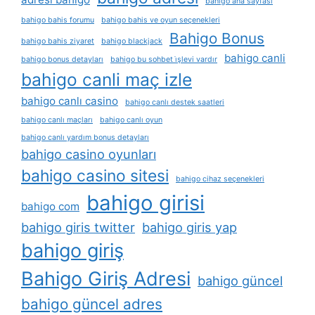
bahigo ana sayfası
bahigo bahis forumu
bahigo bahis ve oyun seçenekleri
Bahigo Bonus
bahigo bahis ziyaret
bahigo blackjack
bahigo canli
bahigo bonus detayları
bahigo bu sohbet i̇şlevi vardır
bahigo canli maç izle
bahigo canlı casino
bahigo canlı destek saatleri
bahigo canlı maçları
bahigo canlı oyun
bahigo canlı yardım bonus detayları
bahigo casino oyunları
bahigo casino sitesi
bahigo cihaz seçenekleri
bahigo girisi
bahigo com
bahigo giris twitter
bahigo giris yap
bahigo giriş
Bahigo Giriş Adresi
bahigo güncel
bahigo güncel adres