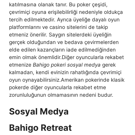
katılmasına olanak tanır. Bu poker çeşidi,
çevrimiçi oyuna erişilebilirliği nedeniyle oldukça
tercih edilmektedir. Ayrıca üyeliğe dayalı oyun
platformlarını ve casino sitelerini de takip
etmeniz önerilir. Saygın sitelerdeki üyeliğin
gerçek olduğundan ve bedava çevirmelerden
elde edilen kazançların iade edilmediğinden
emin olmak önemlidir.Diğer oyuncularla rekabet
etmenize
Bahigo pokeri sosyal medya
gerek
kalmadan, kendi evinizin rahatlığında çevrimiçi
oyun oynayabilirsiniz.Amerikan pokerinde klasik
pokerde diğer oyuncularla rekabet etme
zorunluluğunun olmamasının nedeni budur.
Sosyal Medya
Bahigo Retreat