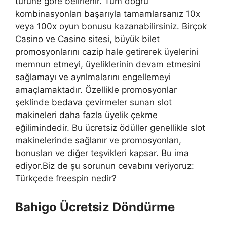
türüne göre belirlenir. Tüm doğru
kombinasyonları başarıyla tamamlarsanız 10x
veya 100x oyun bonusu kazanabilirsiniz. Birçok
Casino ve Casino sitesi, büyük bilet
promosyonlarını cazip hale getirerek üyelerini
memnun etmeyi, üyeliklerinin devam etmesini
sağlamayı ve ayrılmalarını engellemeyi
amaçlamaktadır. Özellikle promosyonlar
şeklinde bedava çevirmeler sunan slot
makineleri daha fazla üyelik çekme
eğilimindedir. Bu ücretsiz ödüller genellikle slot
makinelerinde sağlanır ve promosyonları,
bonusları ve diğer teşvikleri kapsar. Bu ima
ediyor.Biz de şu sorunun cevabını veriyoruz:
Türkçede freespin nedir?
Bahigo Ücretsiz Döndürme