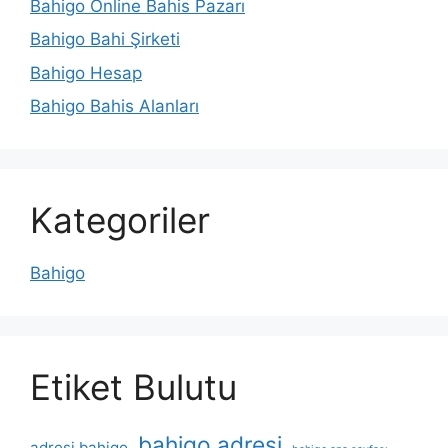
Bahigo Online Bahis Pazarı
Bahigo Bahi Şirketi
Bahigo Hesap
Bahigo Bahis Alanları
Kategoriler
Bahigo
Etiket Bulutu
bahigo adresi
adresi bahigo