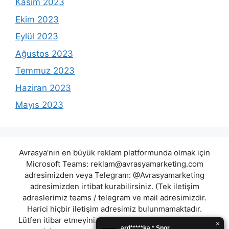
Kasım 2023
Ekim 2023
Eylül 2023
Ağustos 2023
Temmuz 2023
Haziran 2023
Mayıs 2023
Avrasya'nın en büyük reklam platformunda olmak için
Microsoft Teams:
reklam@avrasyamarketing.com
adresimizden veya Telegram: @Avrasyamarketing
adresimizden irtibat kurabilirsiniz. (Tek iletişim
adreslerimiz teams / telegram ve mail adresimizdir.
Harici hiçbir iletişim adresimiz bulunmamaktadır.
Lütfen itibar etmeyiniz.) Türkiye yasalarına göre 7258