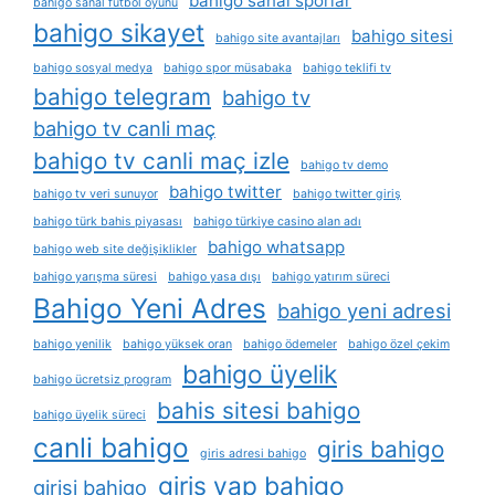
bahigo sanal sporlar
bahigo sanal futbol oyunu
bahigo sikayet
bahigo sitesi
bahigo site avantajları
bahigo sosyal medya
bahigo spor müsabaka
bahigo teklifi tv
bahigo telegram
bahigo tv
bahigo tv canli maç
bahigo tv canli maç izle
bahigo tv demo
bahigo twitter
bahigo tv veri sunuyor
bahigo twitter giriş
bahigo türk bahis piyasası
bahigo türkiye casino alan adı
bahigo whatsapp
bahigo web site değişiklikler
bahigo yarışma süresi
bahigo yasa dışı
bahigo yatırım süreci
Bahigo Yeni Adres
bahigo yeni adresi
bahigo yenilik
bahigo yüksek oran
bahigo ödemeler
bahigo özel çekim
bahigo üyelik
bahigo ücretsiz program
bahis sitesi bahigo
bahigo üyelik süreci
canli bahigo
giris bahigo
giris adresi bahigo
giris yap bahigo
girisi bahigo