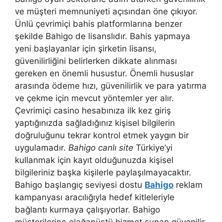
ve müşteri memnuniyeti açısından öne çıkıyor.
Ünlü çevrimiçi bahis platformlarına benzer
şekilde Bahigo de lisanslıdır. Bahis yapmaya
yeni başlayanlar için şirketin lisansı,
güvenilirliğini belirlerken dikkate alınması
gereken en önemli husustur. Önemli hususlar
arasında ödeme hızı, güvenilirlik ve para yatırma
ve çekme için mevcut yöntemler yer alır.
Çevrimiçi casino hesabınıza ilk kez giriş
yaptığınızda sağladığınız kişisel bilgilerin
doğruluğunu tekrar kontrol etmek yaygın bir
uygulamadır.
Bahigo canlı site
Türkiye’yi
kullanmak için kayıt olduğunuzda kişisel
bilgileriniz başka kişilerle paylaşılmayacaktır.
Bahigo başlangıç ​​seviyesi dostu
Bahigo
reklam
kampanyası aracılığıyla hedef kitleleriyle
bağlantı kurmaya çalışıyorlar. Bahigo
müşterilerine olağanüstü hizmet sunan güvenilir