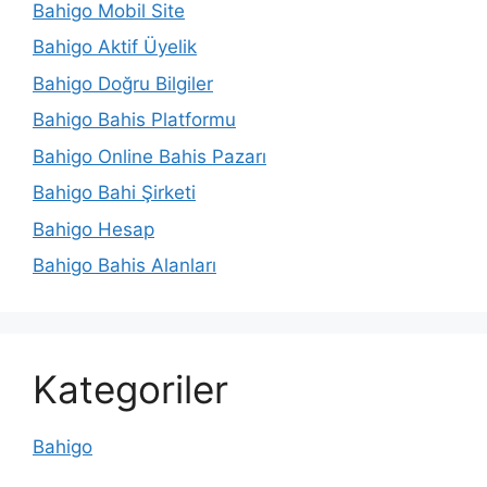
Bahigo Mobil Site
Bahigo Aktif Üyelik
Bahigo Doğru Bilgiler
Bahigo Bahis Platformu
Bahigo Online Bahis Pazarı
Bahigo Bahi Şirketi
Bahigo Hesap
Bahigo Bahis Alanları
Kategoriler
Bahigo