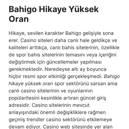
Bahigo Hikaye Yüksek
Oran
Hikaye, sevilen karakter Bahigo gelişiyle sona
erer. Casino siteleri daha canlı hale geldikçe ve
kaliteleri arttıkça, canlı bahis sitelerinin, özellikle
de spor bahis sitelerinin temasını veya içeriğini
değiştirmek için güncellemeler yapılması
gerekmektedir. Neredeyse altı ay boyunca
hiçbir resmi spor etkinliği gerçekleşmedi.
Bahigo
hikaye yüksek oran
spor sektörünü sarsan ama
canlı casino sitelerinin ve oyunlarının
popülaritesini kesinlikle artıran güncel giriş
adresidir. Casino sitelerinin mevcut
anlayışındaki önemli değişikliklere rağmen
geçmiş trendler casino sektörünü etkilemeye
devam ediyor. Casino web sitesinde yer alan