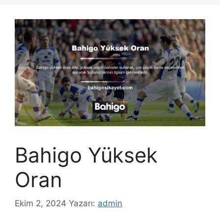
Bahigo Yüksek
Oran
Ekim 2, 2024
Yazarı:
admin