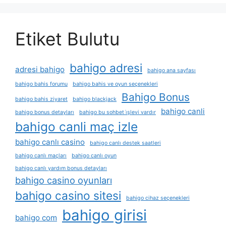
Etiket Bulutu
bahigo adresi
adresi bahigo
bahigo ana sayfası
bahigo bahis forumu
bahigo bahis ve oyun seçenekleri
Bahigo Bonus
bahigo bahis ziyaret
bahigo blackjack
bahigo canli
bahigo bonus detayları
bahigo bu sohbet i̇şlevi vardır
bahigo canli maç izle
bahigo canlı casino
bahigo canlı destek saatleri
bahigo canlı maçları
bahigo canlı oyun
bahigo canlı yardım bonus detayları
bahigo casino oyunları
bahigo casino sitesi
bahigo cihaz seçenekleri
bahigo girisi
bahigo com