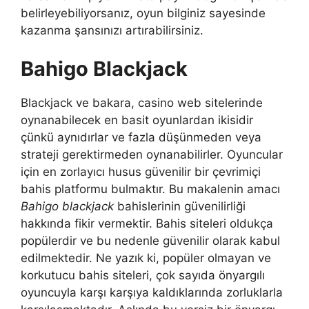
belirleyebiliyorsanız, oyun bilginiz sayesinde
kazanma şansınızı artırabilirsiniz.
Bahigo Blackjack
Blackjack ve bakara, casino web sitelerinde
oynanabilecek en basit oyunlardan ikisidir
çünkü aynıdırlar ve fazla düşünmeden veya
strateji gerektirmeden oynanabilirler. Oyuncular
için en zorlayıcı husus güvenilir bir çevrimiçi
bahis platformu bulmaktır. Bu makalenin amacı
Bahigo blackjack
bahislerinin güvenilirliği
hakkında fikir vermektir. Bahis siteleri oldukça
popülerdir ve bu nedenle güvenilir olarak kabul
edilmektedir. Ne yazık ki, popüler olmayan ve
korkutucu bahis siteleri, çok sayıda önyargılı
oyuncuyla karşı karşıya kaldıklarında zorluklarla