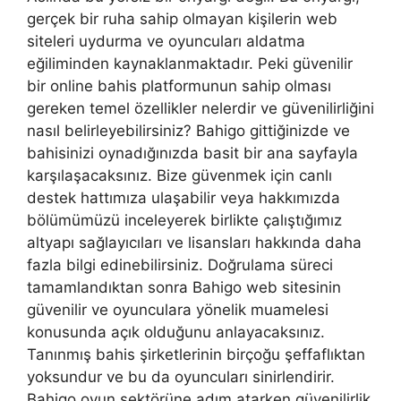
gerçek bir ruha sahip olmayan kişilerin web
siteleri uydurma ve oyuncuları aldatma
eğiliminden kaynaklanmaktadır. Peki güvenilir
bir online bahis platformunun sahip olması
gereken temel özellikler nelerdir ve güvenilirliğini
nasıl belirleyebilirsiniz? Bahigo gittiğinizde ve
bahisinizi oynadığınızda basit bir ana sayfayla
karşılaşacaksınız. Bize güvenmek için canlı
destek hattımıza ulaşabilir veya hakkımızda
bölümümüzü inceleyerek birlikte çalıştığımız
altyapı sağlayıcıları ve lisansları hakkında daha
fazla bilgi edinebilirsiniz. Doğrulama süreci
tamamlandıktan sonra Bahigo web sitesinin
güvenilir ve oyunculara yönelik muamelesi
konusunda açık olduğunu anlayacaksınız.
Tanınmış bahis şirketlerinin birçoğu şeffaflıktan
yoksundur ve bu da oyuncuları sinirlendirir.
Bahigo oyun sektörüne adım atarken güvenilirlik