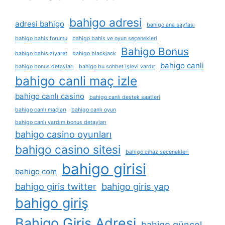
bahigo adresi
adresi bahigo
bahigo ana sayfası
bahigo bahis forumu
bahigo bahis ve oyun seçenekleri
Bahigo Bonus
bahigo bahis ziyaret
bahigo blackjack
bahigo canli
bahigo bonus detayları
bahigo bu sohbet i̇şlevi vardır
bahigo canli maç izle
bahigo canlı casino
bahigo canlı destek saatleri
bahigo canlı maçları
bahigo canlı oyun
bahigo canlı yardım bonus detayları
bahigo casino oyunları
bahigo casino sitesi
bahigo cihaz seçenekleri
bahigo girisi
bahigo com
bahigo giris twitter
bahigo giris yap
bahigo giriş
Bahigo Giriş Adresi
bahigo güncel