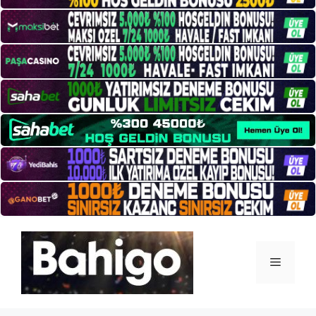
İçeriğe
atla
Menü