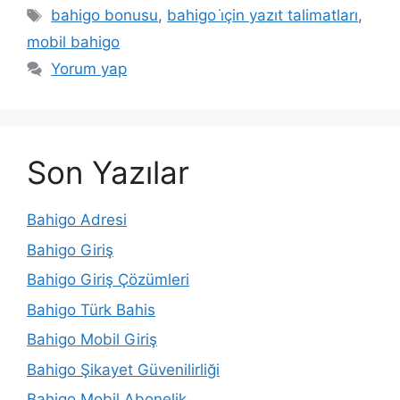
Etiketler
bahigo bonusu
,
bahigo i̇çin yazıt talimatları
,
mobil bahigo
Yorum yap
Son Yazılar
Bahigo Adresi
Bahigo Giriş
Bahigo Giriş Çözümleri
Bahigo Türk Bahis
Bahigo Mobil Giriş
Bahigo Şikayet Güvenilirliği
Bahigo Mobil Abonelik