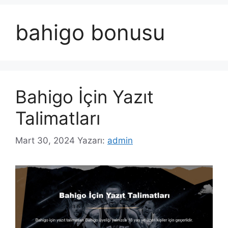
bahigo bonusu
Bahigo İçin Yazıt
Talimatları
Mart 30, 2024
Yazarı:
admin