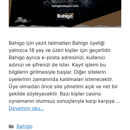
Bahigo için yazıt talimatları Bahigo üyeliği
yalnızca 18 yaş ve üzeri kişiler için geçerlidir.
Bahigo ayrıca e-posta adresinizi, kullanıcı
adınızı ve şifrenizi de ister. Kayıt işlemi bu
bilgilerin girilmesiyle başlar. Diğer sitelerin
üyelerinin zamanında katılmaları istenecektir.
Üye olmadan önce site yönetimi açık ve net bir
şekilde söyleyecektir. Bazı kişiler casino
oynamanın olumsuz sonuçlarıyla karşı karşıya …
Devamını oku…
Kategoriler
Bahigo