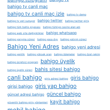
bahigo tv canli maç
bahigo tv canli maç izle
bahigo tv demo
bahigo twitter
bahigo tv veri sunuyor
bahigo twitter giriş
bahigo türk bahis piyasası
bahigo türkiye casino alan adı
bahigo whatsapp
bahigo web site değişiklikler
bahigo yarışma süresi
bahigo yasa dışı
bahigo yatırım süreci
Bahigo Yeni Adres
bahigo yeni adresi
bahigo yenilik
bahigo yüksek oran
bahigo ödemeler
bahigo özel çekim
bahigo üyelik
bahigo ücretsiz program
bahis sitesi bahigo
bahigo üyelik süreci
canli bahigo
giris bahigo
giris adresi bahigo
giris yap bahigo
girisi bahigo
güncel bahigo
güncel adresi bahigo
kayit bahigo
güvenilir bahigo giriş yöntemleri
mobil bahigo