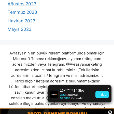
Ağustos 2023
Temmuz 2023
Haziran 2023
Mayıs 2023
Avrasya'nın en büyük reklam platformunda olmak için
Microsoft Teams:
reklam@avrasyamarketing.com
adresimizden veya Telegram: @Avrasyamarketing
adresimizden irtibat kurabilirsiniz. (Tek iletişim
adreslerimiz teams / telegram ve mail adresimizdir.
Harici hiçbir iletişim adresimiz bulunmamaktadır.
Lütfen itibar etmeyiniz.) Türkiye yasalarına göre 7258
sayılı kanun uyarınca yasa dışı bahis oynamanın
cezaları mevcuttur. Şu an bulunduğunuz site hiç bir
şekilde illegal bahis oyunları oynatmıyor ve oynamaya
aracı olmuyordur.
bahiskutusu
|
bftharena
|
genxslot
|
×