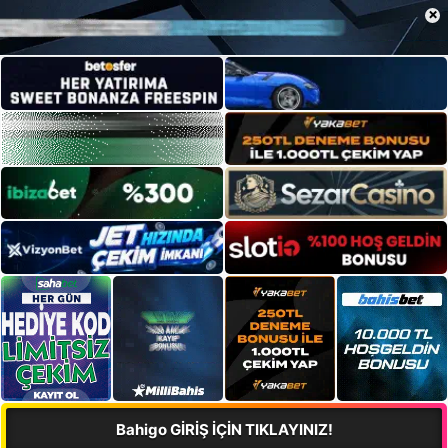
×
Bahigo GİRİŞ İÇİN TIKLAYINIZ!