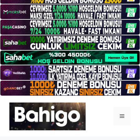
İçeriğe
atla
Menü