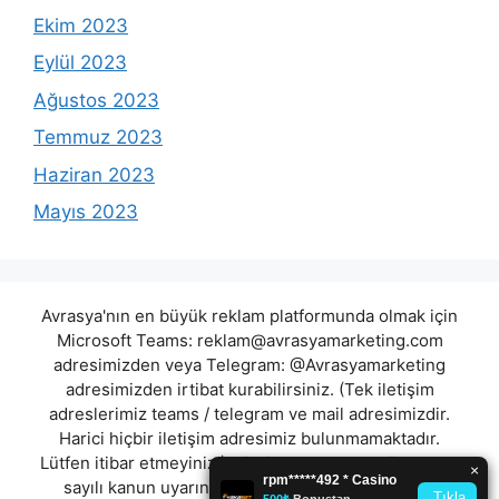
Ekim 2023
Eylül 2023
Ağustos 2023
Temmuz 2023
Haziran 2023
Mayıs 2023
Avrasya'nın en büyük reklam platformunda olmak için
Microsoft Teams:
reklam@avrasyamarketing.com
adresimizden veya Telegram: @Avrasyamarketing
adresimizden irtibat kurabilirsiniz. (Tek iletişim
adreslerimiz teams / telegram ve mail adresimizdir.
Harici hiçbir iletişim adresimiz bulunmamaktadır.
Lütfen itibar etmeyiniz.) Türkiye yasalarına göre 7258
sayılı kanun uyarınca yasa dışı bahis oynamanın