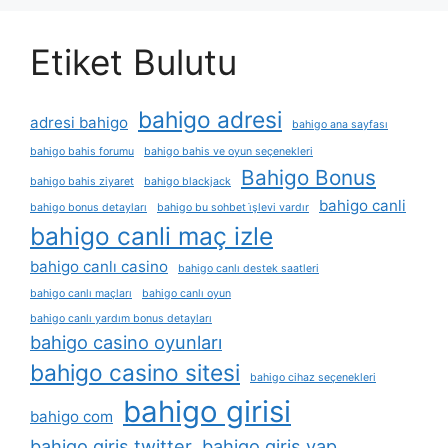
Etiket Bulutu
bahigo adresi
adresi bahigo
bahigo ana sayfası
bahigo bahis forumu
bahigo bahis ve oyun seçenekleri
Bahigo Bonus
bahigo bahis ziyaret
bahigo blackjack
bahigo canli
bahigo bonus detayları
bahigo bu sohbet i̇şlevi vardır
bahigo canli maç izle
bahigo canlı casino
bahigo canlı destek saatleri
bahigo canlı maçları
bahigo canlı oyun
bahigo canlı yardım bonus detayları
bahigo casino oyunları
bahigo casino sitesi
bahigo cihaz seçenekleri
bahigo girisi
bahigo com
bahigo giris twitter
bahigo giris yap