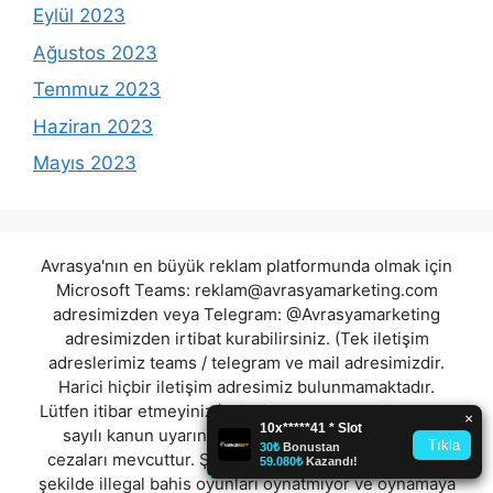
Eylül 2023
Ağustos 2023
Temmuz 2023
Haziran 2023
Mayıs 2023
Avrasya'nın en büyük reklam platformunda olmak için
Microsoft Teams:
reklam@avrasyamarketing.com
adresimizden veya Telegram: @Avrasyamarketing
adresimizden irtibat kurabilirsiniz. (Tek iletişim
adreslerimiz teams / telegram ve mail adresimizdir.
Harici hiçbir iletişim adresimiz bulunmamaktadır.
Lütfen itibar etmeyiniz.) Türkiye yasalarına göre 7258
sayılı kanun uyarınca yasa dışı bahis oynamanın
cezaları mevcuttur. Şu an bulunduğunuz site hiç bir
şekilde illegal bahis oyunları oynatmıyor ve oynamaya