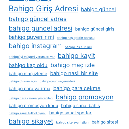
Bahigo Giriş Adresi
bahigo güncel
bahigo güncel adres
bahigo güncel adresi
bahigo güncel giriş
bahigo güvenlir mi
bahigo hoş geldin bonusu
bahigo instagram
bahigo i̇os sürümü
bahigo kayit
bahigo i̇yi müşteri yorumları var
bahigo maç izle
bahigo kaç oldu
bahigo nasil bir site
bahigo maç izleme
bahigo oturum açın
bahigo oyun seçenekleri
bahigo para çekme
bahigo para yatirma
bahigo promosyon
bahigo para çekme yöntemleri
bahigo promosyon kodu
bahigo sanal bahis
bahigo sanal sporlar
bahigo sanal futbol oyunu
bahigo sikayet
bahigo sitesi
bahigo site avantajları