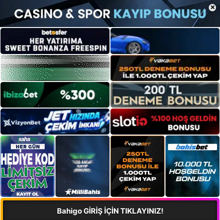
×
Bahigo GİRİŞ İÇİN TIKLAYINIZ!