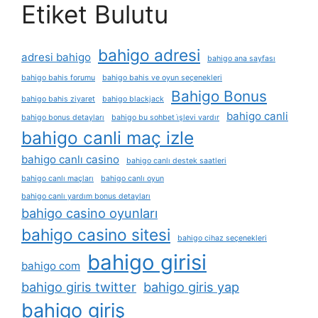
Etiket Bulutu
bahigo adresi
adresi bahigo
bahigo ana sayfası
bahigo bahis forumu
bahigo bahis ve oyun seçenekleri
Bahigo Bonus
bahigo bahis ziyaret
bahigo blackjack
bahigo canli
bahigo bonus detayları
bahigo bu sohbet i̇şlevi vardır
bahigo canli maç izle
bahigo canlı casino
bahigo canlı destek saatleri
bahigo canlı maçları
bahigo canlı oyun
bahigo canlı yardım bonus detayları
bahigo casino oyunları
bahigo casino sitesi
bahigo cihaz seçenekleri
bahigo girisi
bahigo com
bahigo giris twitter
bahigo giris yap
bahigo giriş