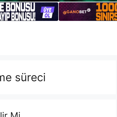
me süreci
ir Mi