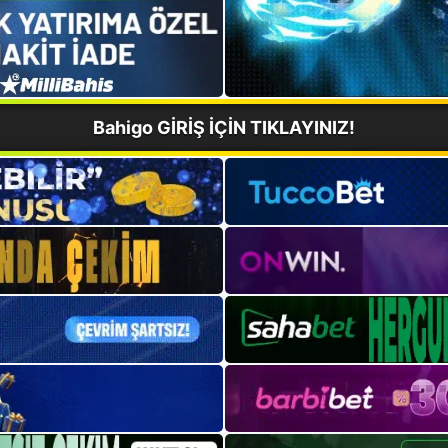
Bahigo GİRİŞ İÇİN TIKLAYINIZ!