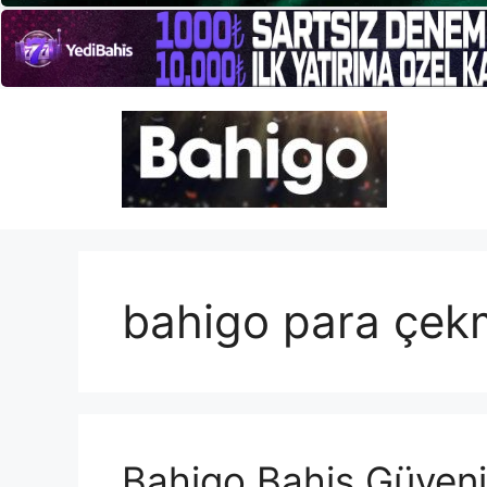
İçeriğe
atla
bahigo para çek
Bahigo Bahis Güvenil