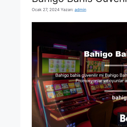
Ocak 27, 2024
Yazarı:
admin