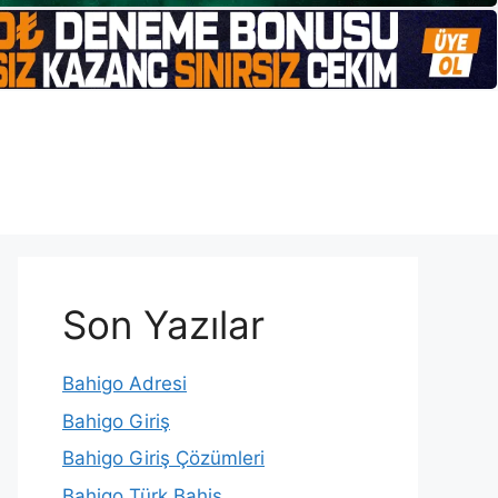
Son Yazılar
Bahigo Adresi
Bahigo Giriş
Bahigo Giriş Çözümleri
Bahigo Türk Bahis