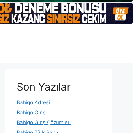
Son Yazılar
Bahigo Adresi
Bahigo Giriş
Bahigo Giriş Çözümleri
Bahigo Türk Bahis