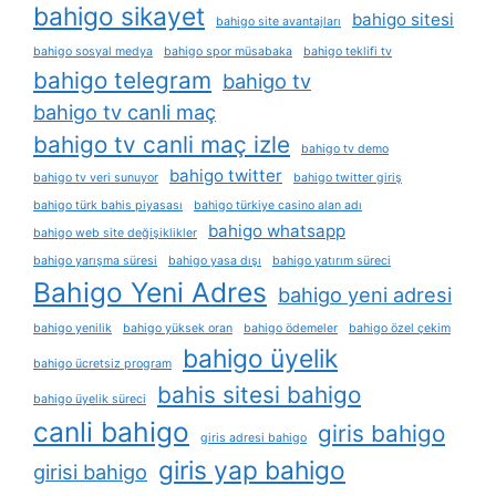
bahigo sikayet
bahigo sitesi
bahigo site avantajları
bahigo sosyal medya
bahigo spor müsabaka
bahigo teklifi tv
bahigo telegram
bahigo tv
bahigo tv canli maç
bahigo tv canli maç izle
bahigo tv demo
bahigo twitter
bahigo tv veri sunuyor
bahigo twitter giriş
bahigo türk bahis piyasası
bahigo türkiye casino alan adı
bahigo whatsapp
bahigo web site değişiklikler
bahigo yarışma süresi
bahigo yasa dışı
bahigo yatırım süreci
Bahigo Yeni Adres
bahigo yeni adresi
bahigo yenilik
bahigo yüksek oran
bahigo ödemeler
bahigo özel çekim
bahigo üyelik
bahigo ücretsiz program
bahis sitesi bahigo
bahigo üyelik süreci
canli bahigo
giris bahigo
giris adresi bahigo
giris yap bahigo
girisi bahigo