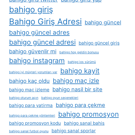
bahigo giriş
Bahigo Giriş Adresi
bahigo güncel
bahigo güncel adres
bahigo güncel adresi
bahigo güncel giriş
bahigo güvenlir mi
bahigo hoş geldin bonusu
bahigo instagram
bahigo i̇os sürümü
bahigo kayit
bahigo i̇yi müşteri yorumları var
bahigo maç izle
bahigo kaç oldu
bahigo nasil bir site
bahigo maç izleme
bahigo oturum açın
bahigo oyun seçenekleri
bahigo para çekme
bahigo para yatirma
bahigo promosyon
bahigo para çekme yöntemleri
bahigo promosyon kodu
bahigo sanal bahis
bahigo sanal sporlar
bahigo sanal futbol oyunu