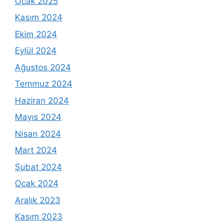
Ocak 2025
Kasım 2024
Ekim 2024
Eylül 2024
Ağustos 2024
Temmuz 2024
Haziran 2024
Mayıs 2024
Nisan 2024
Mart 2024
Şubat 2024
Ocak 2024
Aralık 2023
Kasım 2023