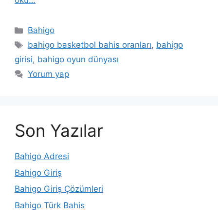
oku…
Kategoriler
Bahigo
Etiketler
bahigo basketbol bahis oranları
,
bahigo
girisi
,
bahigo oyun dünyası
Yorum yap
Son Yazılar
Bahigo Adresi
Bahigo Giriş
Bahigo Giriş Çözümleri
Bahigo Türk Bahis