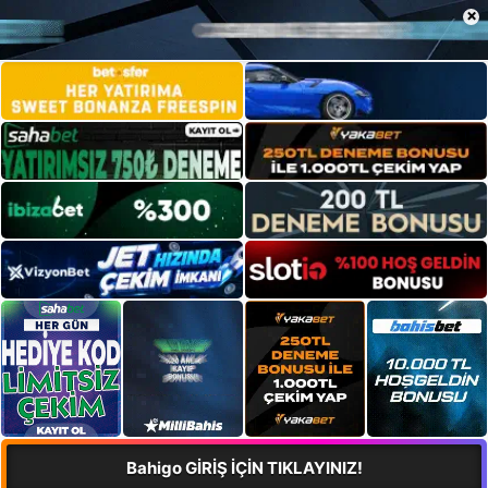
×
Bahigo GİRİŞ İÇİN TIKLAYINIZ!