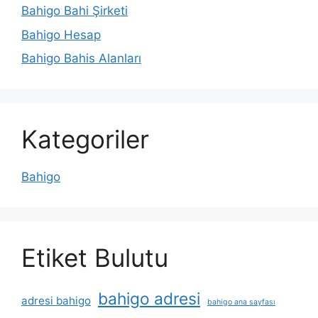
Bahigo Bahi Şirketi
Bahigo Hesap
Bahigo Bahis Alanları
Kategoriler
Bahigo
Etiket Bulutu
bahigo adresi
adresi bahigo
bahigo ana sayfası