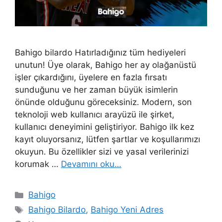
Bahigo bilardo Hatırladığınız tüm hediyeleri
unutun! Üye olarak, Bahigo her ay olağanüstü
işler çıkardığını, üyelere en fazla fırsatı
sunduğunu ve her zaman büyük isimlerin
önünde olduğunu göreceksiniz. Modern, son
teknoloji web kullanıcı arayüzü ile şirket,
kullanıcı deneyimini geliştiriyor. Bahigo ilk kez
kayıt oluyorsanız, lütfen şartlar ve koşullarımızı
okuyun. Bu özellikler sizi ve yasal verilerinizi
korumak …
Devamını oku…
Kategoriler
Bahigo
Etiketler
Bahigo Bilardo
,
Bahigo Yeni Adres