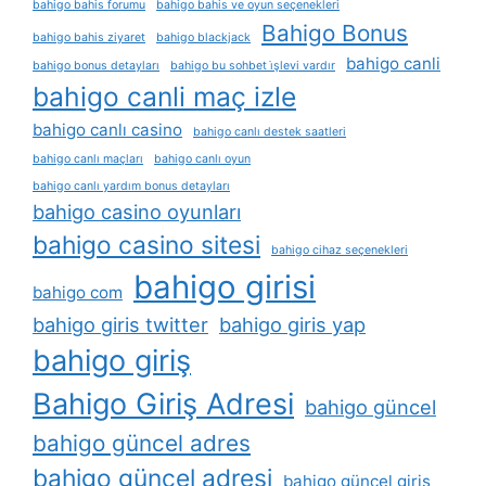
bahigo bahis forumu
bahigo bahis ve oyun seçenekleri
Bahigo Bonus
bahigo bahis ziyaret
bahigo blackjack
bahigo canli
bahigo bonus detayları
bahigo bu sohbet i̇şlevi vardır
bahigo canli maç izle
bahigo canlı casino
bahigo canlı destek saatleri
bahigo canlı maçları
bahigo canlı oyun
bahigo canlı yardım bonus detayları
bahigo casino oyunları
bahigo casino sitesi
bahigo cihaz seçenekleri
bahigo girisi
bahigo com
bahigo giris twitter
bahigo giris yap
bahigo giriş
Bahigo Giriş Adresi
bahigo güncel
bahigo güncel adres
bahigo güncel adresi
bahigo güncel giriş