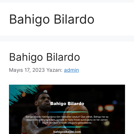
Bahigo Bilardo
Bahigo Bilardo
Mayıs 17, 2023
Yazarı:
admin