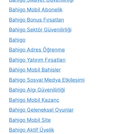
Bahigo Mobil Abonelik
Bahigo Bonus Fırsatları
Bahigo Sektör Güvenilirliği
Bahigo
Bahigo Adres Öğrenme
Bahigo Yatırım Fırsatları
Bahigo Mobil Bahisler
Bahigo Sosyal Medya Etkileşimi
Bahigo Algı Güvenilirliği
Bahigo Mobil Kazanç
Bahigo Geleneksel Oyunlar
Bahigo Mobil Site
Bahigo Aktif Üyelik