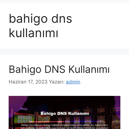
bahigo dns
kullanımı
Bahigo DNS Kullanımı
Haziran 17, 2023
Yazarı:
admin