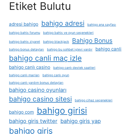
Etiket Bulutu
bahigo adresi
adresi bahigo
bahigo ana sayfası
bahigo bahis forumu
bahigo bahis ve oyun seçenekleri
Bahigo Bonus
bahigo bahis ziyaret
bahigo blackjack
bahigo canli
bahigo bonus detayları
bahigo bu sohbet i̇şlevi vardır
bahigo canli maç izle
bahigo canlı casino
bahigo canlı destek saatleri
bahigo canlı maçları
bahigo canlı oyun
bahigo canlı yardım bonus detayları
bahigo casino oyunları
bahigo casino sitesi
bahigo cihaz seçenekleri
bahigo girisi
bahigo com
bahigo giris twitter
bahigo giris yap
bahigo giriş