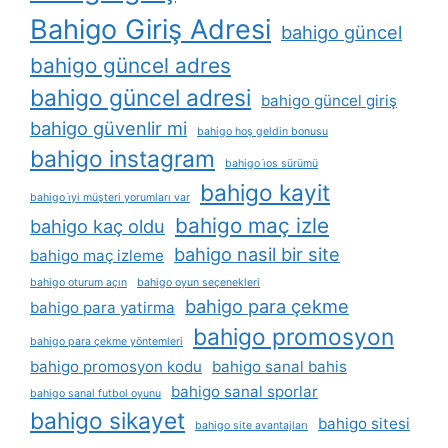
Bahigo Giriş Adresi
bahigo güncel
bahigo güncel adres
bahigo güncel adresi
bahigo güncel giriş
bahigo güvenlir mi
bahigo hoş geldin bonusu
bahigo instagram
bahigo i̇os sürümü
bahigo kayit
bahigo i̇yi müşteri yorumları var
bahigo maç izle
bahigo kaç oldu
bahigo nasil bir site
bahigo maç izleme
bahigo oturum açın
bahigo oyun seçenekleri
bahigo para çekme
bahigo para yatirma
bahigo promosyon
bahigo para çekme yöntemleri
bahigo promosyon kodu
bahigo sanal bahis
bahigo sanal sporlar
bahigo sanal futbol oyunu
bahigo sikayet
bahigo sitesi
bahigo site avantajları