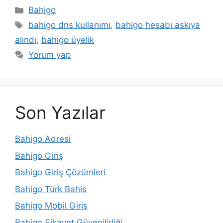
Kategoriler
Bahigo
Etiketler
bahigo dns kullanımı
,
bahigo hesabı askıya
alındı
,
bahigo üyelik
Yorum yap
Son Yazılar
Bahigo Adresi
Bahigo Giriş
Bahigo Giriş Çözümleri
Bahigo Türk Bahis
Bahigo Mobil Giriş
Bahigo Şikayet Güvenilirliği