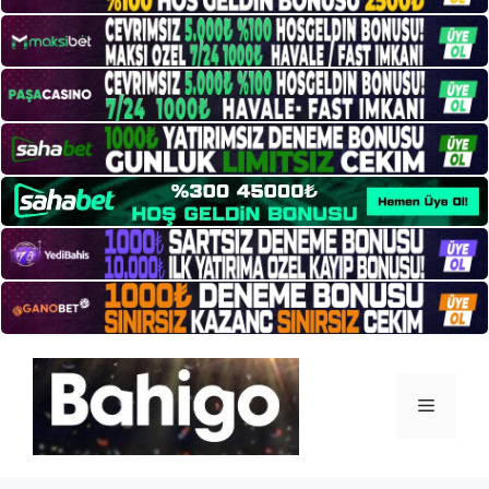
İçeriğe
atla
Menü