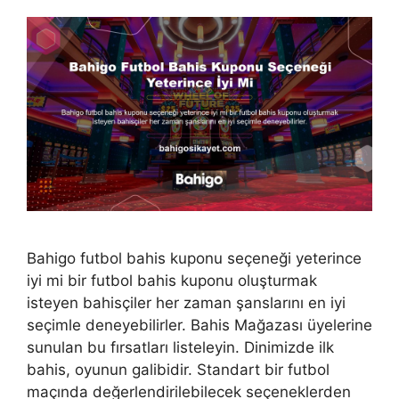
Bahigo futbol bahis kuponu seçeneği yeterince
iyi mi bir futbol bahis kuponu oluşturmak
isteyen bahisçiler her zaman şanslarını en iyi
seçimle deneyebilirler. Bahis Mağazası üyelerine
sunulan bu fırsatları listeleyin. Dinimizde ilk
bahis, oyunun galibidir. Standart bir futbol
maçında değerlendirilebilecek seçeneklerden