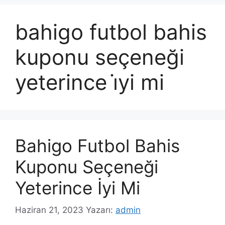
bahigo futbol bahis
kuponu seçeneği
yeterince i̇yi mi
Bahigo Futbol Bahis
Kuponu Seçeneği
Yeterince İyi Mi
Haziran 21, 2023
Yazarı:
admin