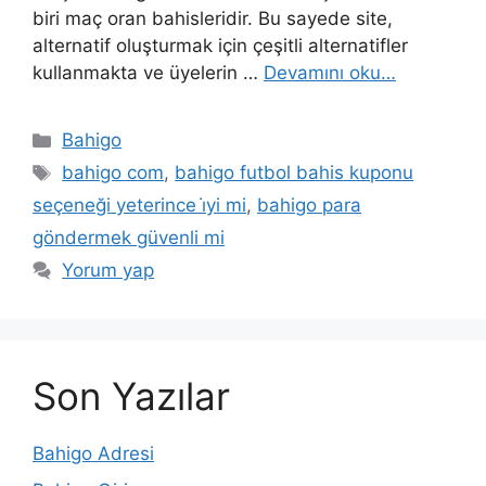
biri maç oran bahisleridir. Bu sayede site,
alternatif oluşturmak için çeşitli alternatifler
kullanmakta ve üyelerin …
Devamını oku…
Kategoriler
Bahigo
Etiketler
bahigo com
,
bahigo futbol bahis kuponu
seçeneği yeterince i̇yi mi
,
bahigo para
göndermek güvenli mi
Yorum yap
Son Yazılar
Bahigo Adresi