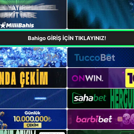
Bahigo GİRİŞ İÇİN TIKLAYINIZ!