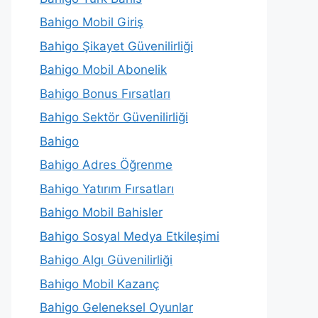
Bahigo Mobil Giriş
Bahigo Şikayet Güvenilirliği
Bahigo Mobil Abonelik
Bahigo Bonus Fırsatları
Bahigo Sektör Güvenilirliği
Bahigo
Bahigo Adres Öğrenme
Bahigo Yatırım Fırsatları
Bahigo Mobil Bahisler
Bahigo Sosyal Medya Etkileşimi
Bahigo Algı Güvenilirliği
Bahigo Mobil Kazanç
Bahigo Geleneksel Oyunlar