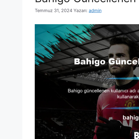
Temmuz 31, 2024
Yazarı:
admin