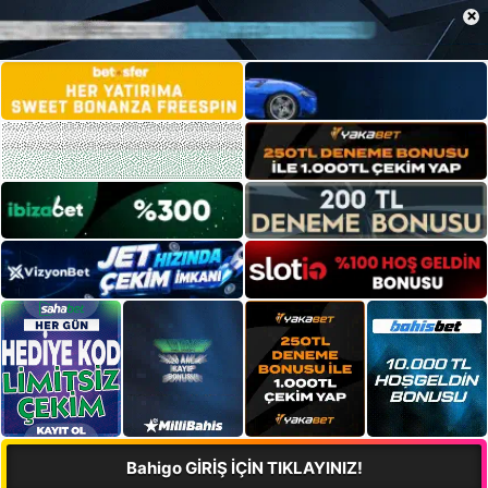
×
Bahigo GİRİŞ İÇİN TIKLAYINIZ!