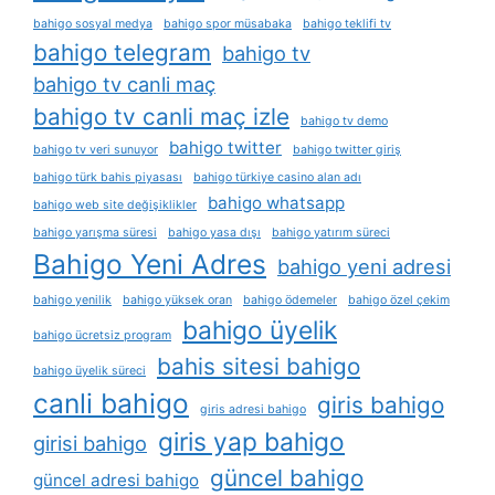
bahigo sosyal medya
bahigo spor müsabaka
bahigo teklifi tv
bahigo telegram
bahigo tv
bahigo tv canli maç
bahigo tv canli maç izle
bahigo tv demo
bahigo twitter
bahigo tv veri sunuyor
bahigo twitter giriş
bahigo türk bahis piyasası
bahigo türkiye casino alan adı
bahigo whatsapp
bahigo web site değişiklikler
bahigo yarışma süresi
bahigo yasa dışı
bahigo yatırım süreci
Bahigo Yeni Adres
bahigo yeni adresi
bahigo yenilik
bahigo yüksek oran
bahigo ödemeler
bahigo özel çekim
bahigo üyelik
bahigo ücretsiz program
bahis sitesi bahigo
bahigo üyelik süreci
canli bahigo
giris bahigo
giris adresi bahigo
giris yap bahigo
girisi bahigo
güncel bahigo
güncel adresi bahigo