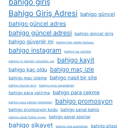
bahigo giriş
Bahigo Giriş Adresi
bahigo güncel
bahigo güncel adres
bahigo güncel adresi
bahigo güncel giriş
bahigo güvenlir mi
bahigo hoş geldin bonusu
bahigo instagram
bahigo i̇os sürümü
bahigo kayit
bahigo i̇yi müşteri yorumları var
bahigo maç izle
bahigo kaç oldu
bahigo nasil bir site
bahigo maç izleme
bahigo oturum açın
bahigo oyun seçenekleri
bahigo para çekme
bahigo para yatirma
bahigo promosyon
bahigo para çekme yöntemleri
bahigo promosyon kodu
bahigo sanal bahis
bahigo sanal sporlar
bahigo sanal futbol oyunu
bahigo sikayet
bahigo sitesi
bahigo site avantajları