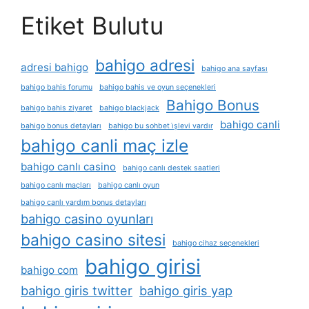
Etiket Bulutu
bahigo adresi
adresi bahigo
bahigo ana sayfası
bahigo bahis forumu
bahigo bahis ve oyun seçenekleri
Bahigo Bonus
bahigo bahis ziyaret
bahigo blackjack
bahigo canli
bahigo bonus detayları
bahigo bu sohbet i̇şlevi vardır
bahigo canli maç izle
bahigo canlı casino
bahigo canlı destek saatleri
bahigo canlı maçları
bahigo canlı oyun
bahigo canlı yardım bonus detayları
bahigo casino oyunları
bahigo casino sitesi
bahigo cihaz seçenekleri
bahigo girisi
bahigo com
bahigo giris twitter
bahigo giris yap