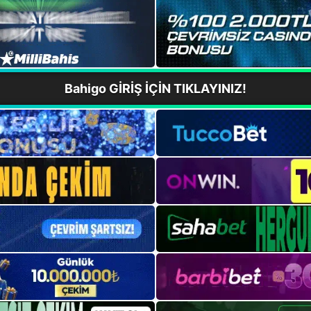
Bahigo GİRİŞ İÇİN TIKLAYINIZ!