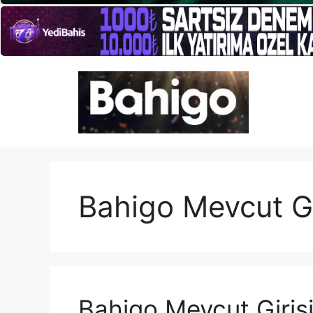
İçeriğe
atla
Bahigo Mevcut Gi
Bahigo Mevcut Giriş