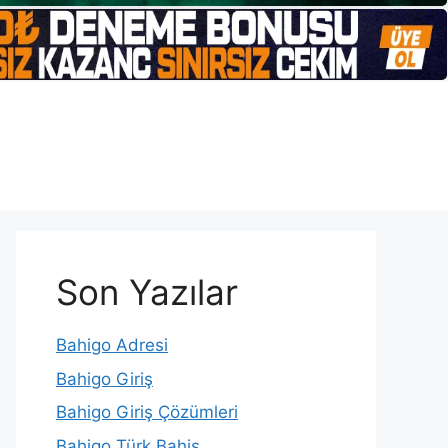
Son Yazılar
Bahigo Adresi
Bahigo Giriş
Bahigo Giriş Çözümleri
Bahigo Türk Bahis