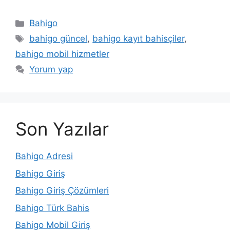
Kategoriler
Bahigo
Etiketler
bahigo güncel
,
bahigo kayıt bahisçiler
,
bahigo mobil hizmetler
Yorum yap
Son Yazılar
Bahigo Adresi
Bahigo Giriş
Bahigo Giriş Çözümleri
Bahigo Türk Bahis
Bahigo Mobil Giriş