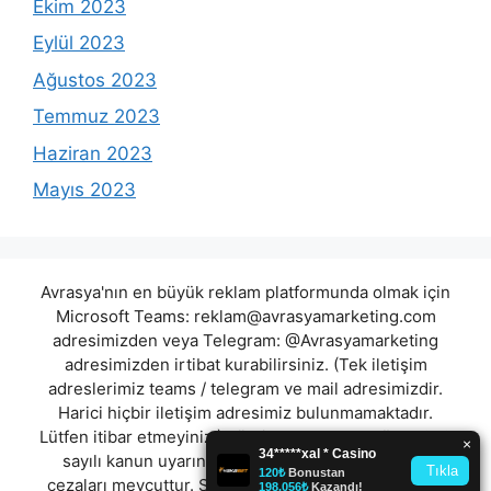
Ekim 2023
Eylül 2023
Ağustos 2023
Temmuz 2023
Haziran 2023
Mayıs 2023
Avrasya'nın en büyük reklam platformunda olmak için
Microsoft Teams:
reklam@avrasyamarketing.com
adresimizden veya Telegram: @Avrasyamarketing
adresimizden irtibat kurabilirsiniz. (Tek iletişim
adreslerimiz teams / telegram ve mail adresimizdir.
Harici hiçbir iletişim adresimiz bulunmamaktadır.
Lütfen itibar etmeyiniz.) Türkiye yasalarına göre 7258
sayılı kanun uyarınca yasa dışı bahis oynamanın
cezaları mevcuttur. Şu an bulunduğunuz site hiç bir