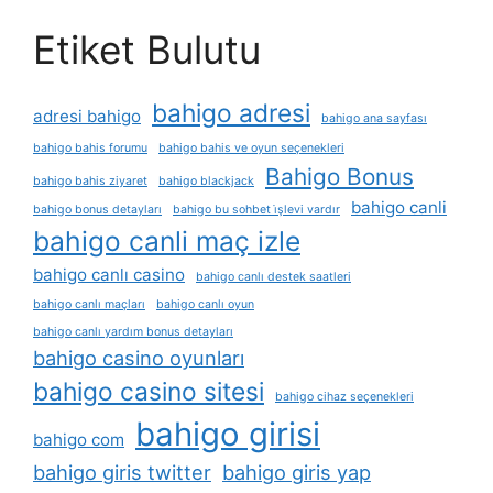
Etiket Bulutu
bahigo adresi
adresi bahigo
bahigo ana sayfası
bahigo bahis forumu
bahigo bahis ve oyun seçenekleri
Bahigo Bonus
bahigo bahis ziyaret
bahigo blackjack
bahigo canli
bahigo bonus detayları
bahigo bu sohbet i̇şlevi vardır
bahigo canli maç izle
bahigo canlı casino
bahigo canlı destek saatleri
bahigo canlı maçları
bahigo canlı oyun
bahigo canlı yardım bonus detayları
bahigo casino oyunları
bahigo casino sitesi
bahigo cihaz seçenekleri
bahigo girisi
bahigo com
bahigo giris twitter
bahigo giris yap