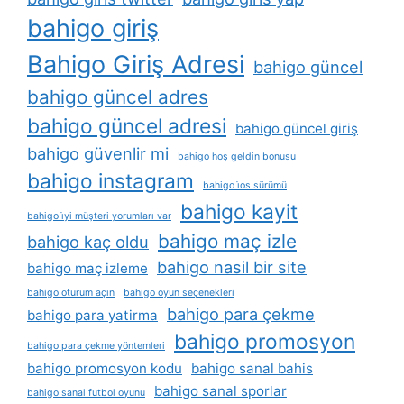
bahigo giriş
Bahigo Giriş Adresi
bahigo güncel
bahigo güncel adres
bahigo güncel adresi
bahigo güncel giriş
bahigo güvenlir mi
bahigo hoş geldin bonusu
bahigo instagram
bahigo i̇os sürümü
bahigo kayit
bahigo i̇yi müşteri yorumları var
bahigo maç izle
bahigo kaç oldu
bahigo nasil bir site
bahigo maç izleme
bahigo oturum açın
bahigo oyun seçenekleri
bahigo para çekme
bahigo para yatirma
bahigo promosyon
bahigo para çekme yöntemleri
bahigo promosyon kodu
bahigo sanal bahis
bahigo sanal sporlar
bahigo sanal futbol oyunu