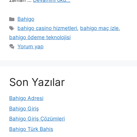
zaman …
Devamını oku…
Kategoriler
Bahigo
Etiketler
bahigo casino hizmetleri
,
bahigo maç izle
,
bahigo ödeme teknolojisi
Yorum yap
Son Yazılar
Bahigo Adresi
Bahigo Giriş
Bahigo Giriş Çözümleri
Bahigo Türk Bahis