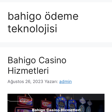
bahigo ödeme
teknolojisi
Bahigo Casino
Hizmetleri
Ağustos 26, 2023
Yazarı:
admin