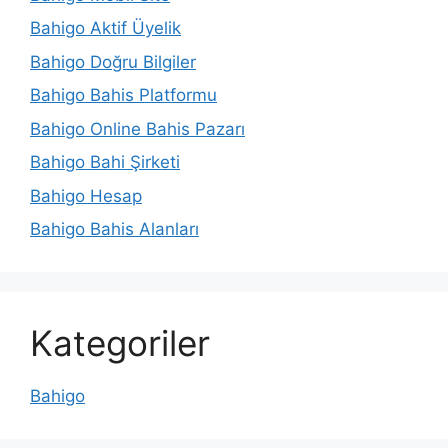
Bahigo Aktif Üyelik
Bahigo Doğru Bilgiler
Bahigo Bahis Platformu
Bahigo Online Bahis Pazarı
Bahigo Bahi Şirketi
Bahigo Hesap
Bahigo Bahis Alanları
Kategoriler
Bahigo