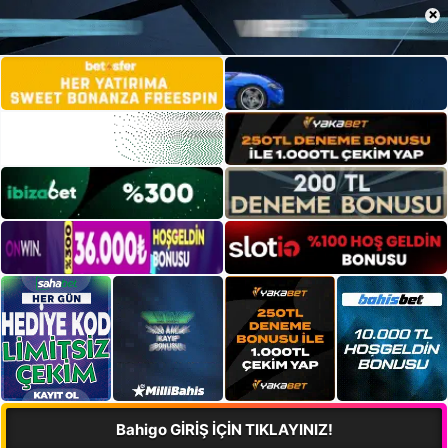
×
Bahigo GİRİŞ İÇİN TIKLAYINIZ!