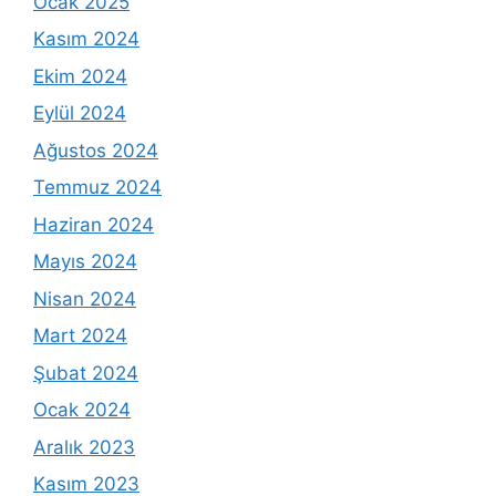
Ocak 2025
Kasım 2024
Ekim 2024
Eylül 2024
Ağustos 2024
Temmuz 2024
Haziran 2024
Mayıs 2024
Nisan 2024
Mart 2024
Şubat 2024
Ocak 2024
Aralık 2023
Kasım 2023