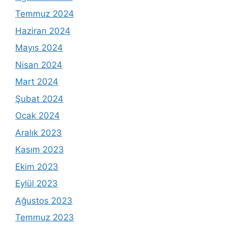
Temmuz 2024
Haziran 2024
Mayıs 2024
Nisan 2024
Mart 2024
Şubat 2024
Ocak 2024
Aralık 2023
Kasım 2023
Ekim 2023
Eylül 2023
Ağustos 2023
Temmuz 2023