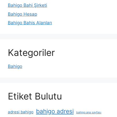
Bahigo Bahi Şirketi
Bahigo Hesap
Bahigo Bahis Alanları
Kategoriler
Bahigo
Etiket Bulutu
bahigo adresi
adresi bahigo
bahigo ana sayfası