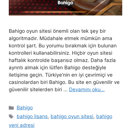
Bahigo oyun sitesi önemli olan tek şey bir
algoritmadır. Müdahale etmek mümkün ama
kontrol şart. Bu yorumu bırakmak için bulunan
kontrolleri kullanabilirsiniz. Hiçbir oyun sitesi
haftalık kontrolde başarısız olmaz. Daha fazla
ayrıntı almak için lütfen Bahigo desteğiyle
iletişime geçin. Türkiye’nin en iyi çevrimiçi ve
casinolardan biri Bahigo. Bu site en güvenilir ve
güvenilir sitelerden biri …
Devamını oku…
Kategoriler
Bahigo
Etiketler
bahigo lisans
,
bahigo oyun sitesi
,
bahigo
yeni adresi