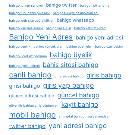
bahigo twitter
bahigo tv veri sunuyor
bahigo twitter giriş
bahigo türk bahis piyasası
bahigo türkiye casino alan adı
bahigo whatsapp
bahigo web site değişiklikler
bahigo yarışma süresi
bahigo yasa dışı
bahigo yatırım süreci
Bahigo Yeni Adres
bahigo yeni adresi
bahigo yenilik
bahigo yüksek oran
bahigo ödemeler
bahigo özel çekim
bahigo üyelik
bahigo ücretsiz program
bahis sitesi bahigo
bahigo üyelik süreci
canli bahigo
giris bahigo
giris adresi bahigo
giris yap bahigo
girisi bahigo
güncel bahigo
güncel adresi bahigo
kayit bahigo
güvenilir bahigo giriş yöntemleri
mobil bahigo
sms i̇ptal bahigo
sosyal medya
yeni adresi bahigo
twitter bahigo