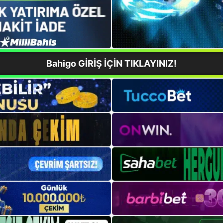
Bahigo GİRİŞ İÇİN TIKLAYINIZ!