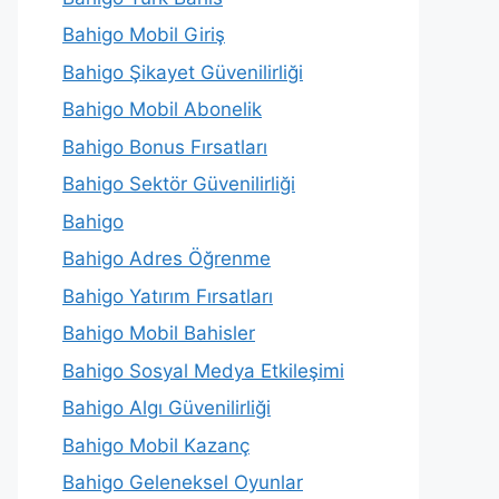
Bahigo Mobil Giriş
Bahigo Şikayet Güvenilirliği
Bahigo Mobil Abonelik
Bahigo Bonus Fırsatları
Bahigo Sektör Güvenilirliği
Bahigo
Bahigo Adres Öğrenme
Bahigo Yatırım Fırsatları
Bahigo Mobil Bahisler
Bahigo Sosyal Medya Etkileşimi
Bahigo Algı Güvenilirliği
Bahigo Mobil Kazanç
Bahigo Geleneksel Oyunlar