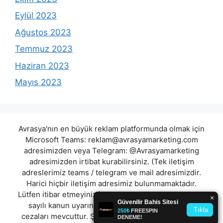
Eylül 2023
Ağustos 2023
Temmuz 2023
Haziran 2023
Mayıs 2023
Avrasya'nın en büyük reklam platformunda olmak için
Microsoft Teams:
reklam@avrasyamarketing.com
adresimizden veya Telegram: @Avrasyamarketing
adresimizden irtibat kurabilirsiniz. (Tek iletişim
adreslerimiz teams / telegram ve mail adresimizdir.
Harici hiçbir iletişim adresimiz bulunmamaktadır.
Lütfen itibar etmeyiniz.) Türkiye yasalarına göre 7258
sayılı kanun uyarınca yasa dışı bahis oynamanın
cezaları mevcuttur. Şu an bulunduğunuz site hiç bir