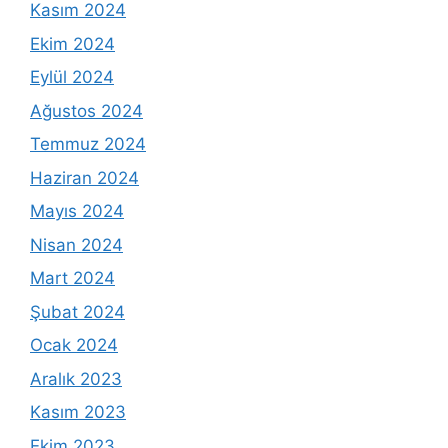
Kasım 2024
Ekim 2024
Eylül 2024
Ağustos 2024
Temmuz 2024
Haziran 2024
Mayıs 2024
Nisan 2024
Mart 2024
Şubat 2024
Ocak 2024
Aralık 2023
Kasım 2023
Ekim 2023