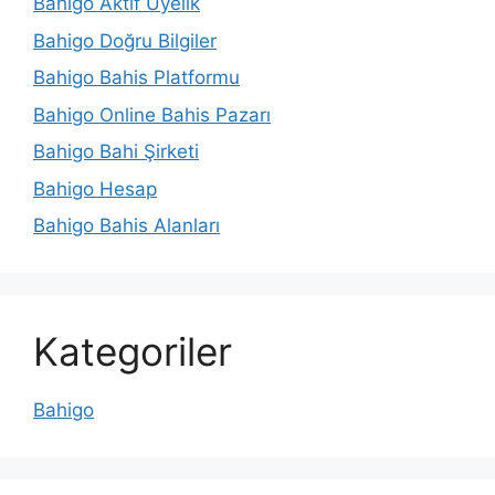
Bahigo Aktif Üyelik
Bahigo Doğru Bilgiler
Bahigo Bahis Platformu
Bahigo Online Bahis Pazarı
Bahigo Bahi Şirketi
Bahigo Hesap
Bahigo Bahis Alanları
Kategoriler
Bahigo