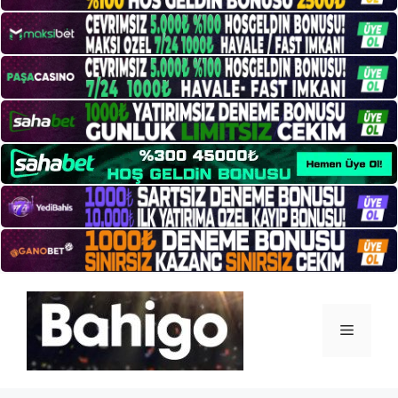
İçeriğe
atla
Menü