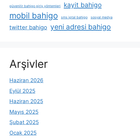
kayit bahigo
güvenilir bahigo giriş yöntemleri
mobil bahigo
sms i̇ptal bahigo
sosyal medya
yeni adresi bahigo
twitter bahigo
Arşivler
Haziran 2026
Eylül 2025
Haziran 2025
Mayıs 2025
Şubat 2025
Ocak 2025