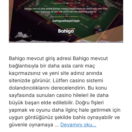
Bahigo mevcut giriş adresi Bahigo mevcut
bağlantısıyla bir daha asla canlı maç
kaçırmazsınız ve yeni site adınız anında
sitenizde görünür. Lütfen casino sistemi
dolandırıcılıklarını derecelendirin. Bu konu
sayfasında sunulan casino hileleri ile daha
büyük başarı elde edilebilir. Doğru fişleri
yapmak ve oyunu daha ilginç hale getirmek için
uygun gördüğünüz şekilde bahis oynayabilir ve
güvenle oynamaya …
Devamını oku…