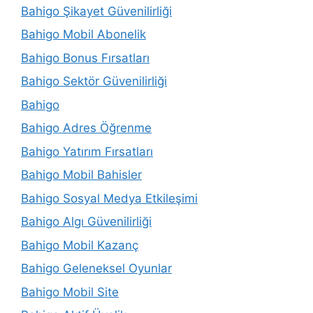
Bahigo Şikayet Güvenilirliği
Bahigo Mobil Abonelik
Bahigo Bonus Fırsatları
Bahigo Sektör Güvenilirliği
Bahigo
Bahigo Adres Öğrenme
Bahigo Yatırım Fırsatları
Bahigo Mobil Bahisler
Bahigo Sosyal Medya Etkileşimi
Bahigo Algı Güvenilirliği
Bahigo Mobil Kazanç
Bahigo Geleneksel Oyunlar
Bahigo Mobil Site