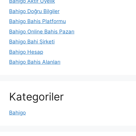
Bahigo Aktif Üyelik
Bahigo Doğru Bilgiler
Bahigo Bahis Platformu
Bahigo Online Bahis Pazarı
Bahigo Bahi Şirketi
Bahigo Hesap
Bahigo Bahis Alanları
Kategoriler
Bahigo