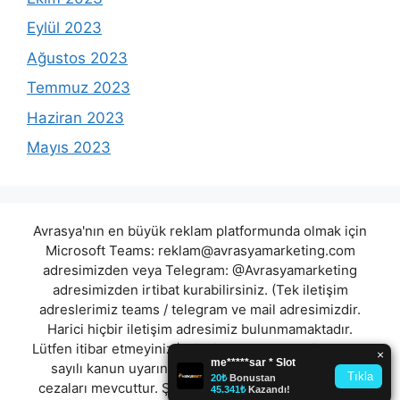
Eylül 2023
Ağustos 2023
Temmuz 2023
Haziran 2023
Mayıs 2023
Avrasya'nın en büyük reklam platformunda olmak için
Microsoft Teams:
reklam@avrasyamarketing.com
adresimizden veya Telegram: @Avrasyamarketing
adresimizden irtibat kurabilirsiniz. (Tek iletişim
adreslerimiz teams / telegram ve mail adresimizdir.
Harici hiçbir iletişim adresimiz bulunmamaktadır.
Lütfen itibar etmeyiniz.) Türkiye yasalarına göre 7258
sayılı kanun uyarınca yasa dışı bahis oynamanın
cezaları mevcuttur. Şu an bulunduğunuz site hiç bir