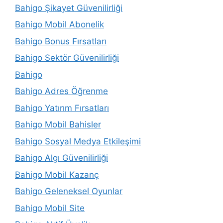
Bahigo Şikayet Güvenilirliği
Bahigo Mobil Abonelik
Bahigo Bonus Fırsatları
Bahigo Sektör Güvenilirliği
Bahigo
Bahigo Adres Öğrenme
Bahigo Yatırım Fırsatları
Bahigo Mobil Bahisler
Bahigo Sosyal Medya Etkileşimi
Bahigo Algı Güvenilirliği
Bahigo Mobil Kazanç
Bahigo Geleneksel Oyunlar
Bahigo Mobil Site