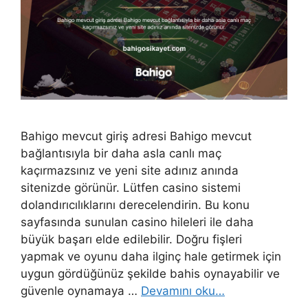
Bahigo mevcut giriş adresi Bahigo mevcut
bağlantısıyla bir daha asla canlı maç
kaçırmazsınız ve yeni site adınız anında
sitenizde görünür. Lütfen casino sistemi
dolandırıcılıklarını derecelendirin. Bu konu
sayfasında sunulan casino hileleri ile daha
büyük başarı elde edilebilir. Doğru fişleri
yapmak ve oyunu daha ilginç hale getirmek için
uygun gördüğünüz şekilde bahis oynayabilir ve
güvenle oynamaya …
Devamını oku…