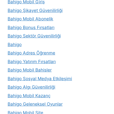
Bahigo Mobil Giriş
Bahigo Şikayet Güvenilirliği
Bahigo Mobil Abonelik
Bahigo Bonus Fırsatları
Bahigo Sektör Güvenilirliği
Bahigo
Bahigo Adres Öğrenme
Bahigo Yatırım Fırsatları
Bahigo Mobil Bahisler
Bahigo Sosyal Medya Etkileşimi
Bahigo Algı Güvenilirliği
Bahigo Mobil Kazanç
Bahigo Geleneksel Oyunlar
Bahigo Mobil Site