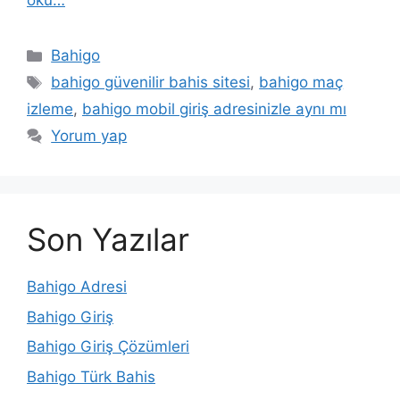
oku…
Kategoriler
Bahigo
Etiketler
bahigo güvenilir bahis sitesi
,
bahigo maç
izleme
,
bahigo mobil giriş adresinizle aynı mı
Yorum yap
Son Yazılar
Bahigo Adresi
Bahigo Giriş
Bahigo Giriş Çözümleri
Bahigo Türk Bahis