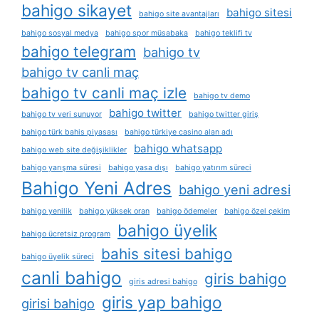
bahigo sikayet
bahigo sitesi
bahigo site avantajları
bahigo sosyal medya
bahigo spor müsabaka
bahigo teklifi tv
bahigo telegram
bahigo tv
bahigo tv canli maç
bahigo tv canli maç izle
bahigo tv demo
bahigo twitter
bahigo tv veri sunuyor
bahigo twitter giriş
bahigo türk bahis piyasası
bahigo türkiye casino alan adı
bahigo whatsapp
bahigo web site değişiklikler
bahigo yarışma süresi
bahigo yasa dışı
bahigo yatırım süreci
Bahigo Yeni Adres
bahigo yeni adresi
bahigo yenilik
bahigo yüksek oran
bahigo ödemeler
bahigo özel çekim
bahigo üyelik
bahigo ücretsiz program
bahis sitesi bahigo
bahigo üyelik süreci
canli bahigo
giris bahigo
giris adresi bahigo
giris yap bahigo
girisi bahigo