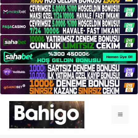
İçeriğe
atla
Menü